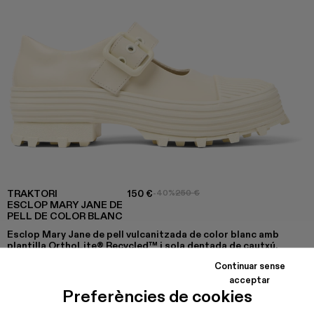
TRAKTORI
150 €
-40%
250 €
ESCLOP MARY JANE DE
PELL DE COLOR BLANC
Esclop Mary Jane de pell vulcanitzada de color blanc amb
plantilla OrthoLite® Recycled™ i sola dentada de cautxú.
Continuar sense
acceptar
Preferències de cookies
COLORS
:
TRAKTORI - A500022-008
Traktori - A500022-005 - Esclop Mary Jane de pell d
Traktori - A500022-002
TRAKTORI - A500022-001