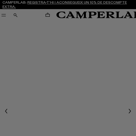
CAMPERLAB:
REGISTRA-T’HI I ACONSEGUEIX UN 10% DE DESCOMPTE
EXTRA.
CARRO
CERCA
Previous
Nex