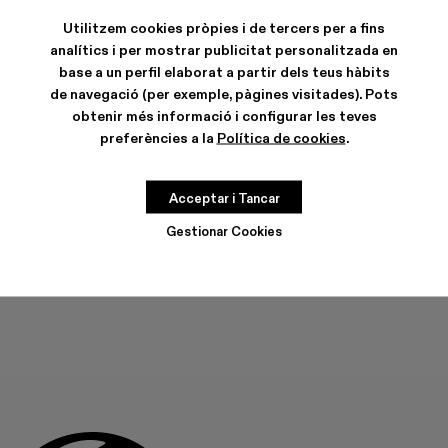
Utilitzem cookies pròpies i de tercers per a fins
analítics i per mostrar publicitat personalitzada en
base a un perfil elaborat a partir dels teus hàbits
de navegació (per exemple, pàgines visitades). Pots
CARACTERÍSTIQUES
obtenir més informació i configurar les teves
CURA DEL PRODUCTE
preferències a la
Política de cookies
.
Acceptar i Tancar
GUIA DE TALLES
Tria la teva talla
Gestionar Cookies
TRIA LA TEVA TALLA
AFEGIR A LA BOSSA