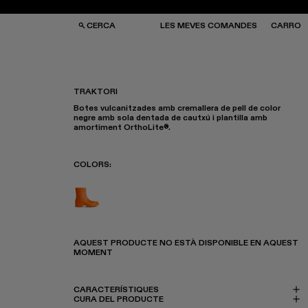
CERCA
LES MEVES COMANDES
CARRO
TRAKTORI
Botes vulcanitzades amb cremallera de pell de color
SES I MOTXILLES
SES I MOTXILLES
negre amb sola dentada de cautxú i plantilla amb
ERES DE SOL
ERES DE SOL
amortiment OrthoLite®.
TJONS
TJONS
RRES
RRES
COLORS
:
Traktori - K300454-003
AQUEST PRODUCTE NO ESTÀ DISPONIBLE EN AQUEST
MOMENT
CARACTERÍSTIQUES
CURA DEL PRODUCTE