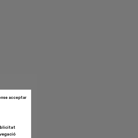
ense acceptar
blicitat
avegació