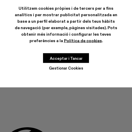
Utilitzem cookies pròpies i de tercers per a fins
analítics i per mostrar publicitat personalitzada en
base a un perfil elaborat a partir dels teus hàbits
de navegació (per exemple, pàgines visitades). Pots
CARACTERÍSTIQUES
obtenir més informació i configurar les teves
CURA DEL PRODUCTE
preferències a la
Política de cookies
.
Acceptar i Tancar
GUIA DE TALLES
Tria la teva talla
Gestionar Cookies
TRIA LA TEVA TALLA
AFEGIR A LA BOSSA