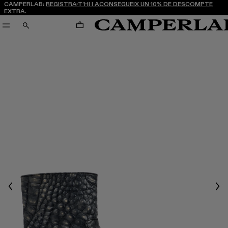
CAMPERLAB:
REGISTRA-T’HI I ACONSEGUEIX UN 10% DE DESCOMPTE
EXTRA.
CARRO
CERCA
Previous
Nex