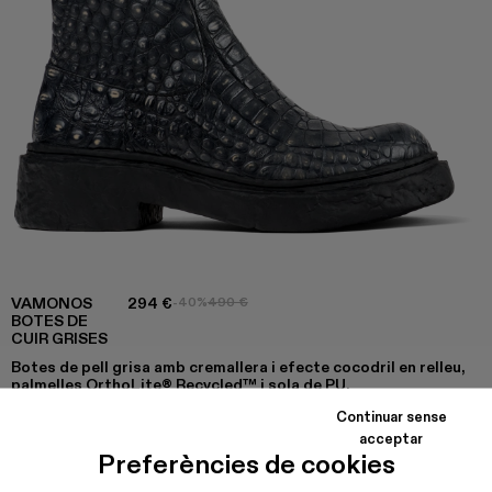
VAMONOS
294 €
-40%
490 €
BOTES DE
CUIR GRISES
Botes de pell grisa amb cremallera i efecte cocodril en relleu,
palmelles OrthoLite® Recycled™ i sola de PU.
Continuar sense
acceptar
Preferències de cookies
COLORS
:
VAMONOS - A700012-017
VAMONOS - A700012-014
Vamonos - A700012-013
Vamonos - A700012-012
Vamonos - A700012-009
Vamonos - A700012-007 - Bot
Vamonos - A700012-0
Vamonos - A7000
Vamonos - 