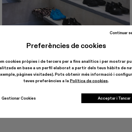
Continuar s
Preferències de cookies
CAMPERLAB BERLIN
Torstrasse, 114
10119, Berlin
Veure dades de la botiga
em cookies pròpies i de tercers per a fins analítics i per mostrar pu
litzada en base a un perfil elaborat a partir dels teus hàbits de n
exemple, pàgines visitades). Pots obtenir més informació i configur
teves preferències a la
Política de cookies
.
Gestionar Cookies
Acceptar i Tancar