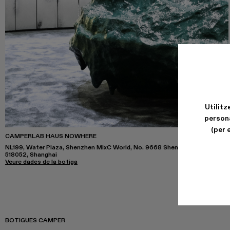
Utilitz
persona
(per 
CAMPERLAB HAUS NOWHERE
NL199, Water Plaza, Shenzhen MixC World, No. 9668 Shennan Avenue
518052, Shanghai
Veure dades de la botiga
BOTIGUES CAMPER