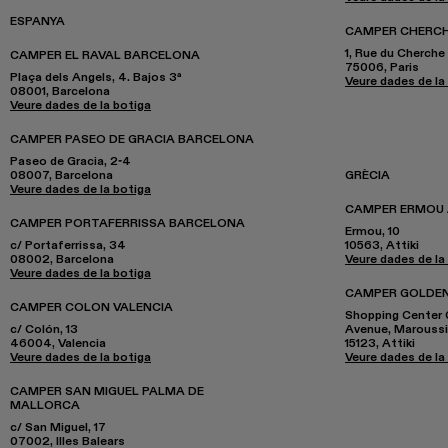
ESPANYA
CAMPER CHERCHE
1, Rue du Cherche
CAMPER EL RAVAL BARCELONA
75006, Paris
Plaça dels Angels, 4. Bajos 3ª
Veure dades de la
08001, Barcelona
Veure dades de la botiga
CAMPER PASEO DE GRACIA BARCELONA
Paseo de Gracia, 2-4
08007, Barcelona
GRÈCIA
Veure dades de la botiga
CAMPER ERMOU
CAMPER PORTAFERRISSA BARCELONA
Ermou, 10
c/ Portaferrissa, 34
10563, Attiki
08002, Barcelona
Veure dades de la
Veure dades de la botiga
CAMPER GOLDEN
CAMPER COLON VALENCIA
Shopping Center G
c/ Colón, 13
Avenue, Maroussi
46004, Valencia
15123, Attiki
Veure dades de la botiga
Veure dades de la
CAMPER SAN MIGUEL PALMA DE
MALLORCA
c/ San Miguel, 17
07002, Illes Balears