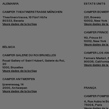
ALEMANYA
ESTATS UNITS
CAMPER THEATINERSTRASSE MÜNCHEN
CAMPER BOWERY
Theatinerstrasse, 16 Fünf Höfe
221, Bowery
80333, Bavaria
10002, New York
Veure dades de la botiga
Veure dades de la
CAMPER PRINCE
110, Prince St
10012, New York
Veure dades de la
BÈLGICA
CAMPER LOS AN
CAMPER GALERIE DU ROI BRUXELLES
Farmers Market, 6
Royal Gallery of Saint Hubert, Galerie du Roi,
90036, California
20
Veure dades de la
1000, Bruxelles
Veure dades de la botiga
CAMPER ANTWERPEN
Ijzerenwaag, 14
2000, Antwerpen
FRANÇA
Veure dades de la botiga
CAMPER POMPID
4, Rue Aubry le B
75004, Paris
Veure dades de la