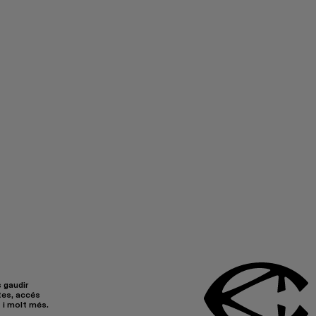
 gaudir
es, accés
 i molt més.