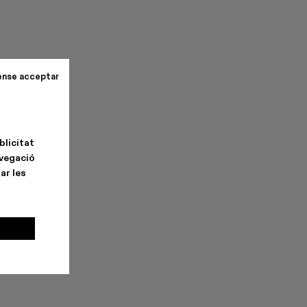
ense acceptar
blicitat
avegació
ar les