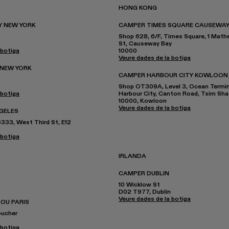
HONG KONG
 NEW YORK
CAMPER TIMES SQUARE CAUSEWAY
Shop 628, 6/F, Times Square, 1 Mat
St, Causeway Bay
 botiga
10000
Veure dades de la botiga
 NEW YORK
CAMPER HARBOUR CITY KOWLOON
Shop OT309A, Level 3, Ocean Termin
 botiga
Harbour City, Canton Road, Tsim Sha
10000, Kowloon
Veure dades de la botiga
GELES
333, West Third St, E12
 botiga
IRLANDA
CAMPER DUBLIN
10 Wicklow St
D02 T977, Dublin
Veure dades de la botiga
OU PARIS
oucher
 botiga