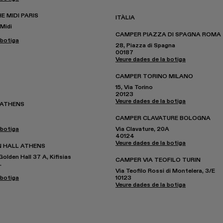
 MIDI PARIS
ITÀLIA
 Midi
CAMPER PIAZZA DI SPAGNA ROMA
 botiga
28, Piazza di Spagna
00187
Veure dades de la botiga
CAMPER TORINO MILANO
15, Via Torino
20123
Veure dades de la botiga
 ATHENS
CAMPER CLAVATURE BOLOGNA
 botiga
Via Clavature, 20A
40124
Veure dades de la botiga
 HALL ATHENS
olden Hall 37 A, Kifisias
CAMPER VIA TEOFILO TURIN
.
Via Teofilo Rossi di Montelera, 3/E
 botiga
10123
Veure dades de la botiga