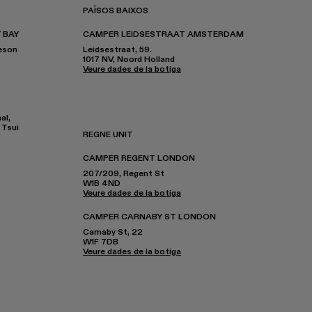
PAÏSOS BAIXOS
 BAY
CAMPER LEIDSESTRAAT AMSTERDAM
heson
Leidsestraat, 59.
1017 NV, Noord Holland
Veure dades de la botiga
al,
 Tsui
REGNE UNIT
CAMPER REGENT LONDON
207/209, Regent St
W1B 4ND
Veure dades de la botiga
CAMPER CARNABY ST LONDON
Carnaby St, 22
W1F 7DB
Veure dades de la botiga