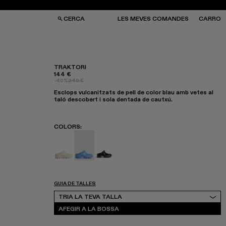
CERCA
LES MEVES COMANDES
CARRO
TRAKTORI
144 €
-40%
240 €
SES I MOTXILLES
SES I MOTXILLES
Esclops vulcanitzats de pell de color blau amb vetes al
ERES DE SOL
ERES DE SOL
taló descobert i sola dentada de cautxú.
TJONS
TJONS
RRES
RRES
COLORS
:
Traktori - K201476-003
Traktori - K201476-002
Traktori - K201476-001
GUIA DE TALLES
Tria la teva talla
TRIA LA TEVA TALLA
AFEGIR A LA BOSSA