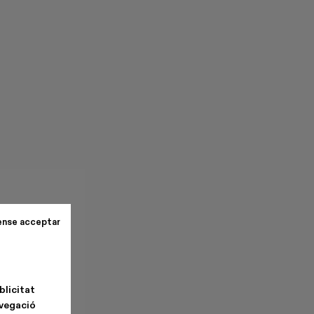
ense acceptar
blicitat
avegació