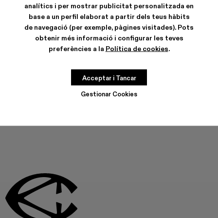
Fes els pagaments més fàcils amb Bizum, el servei gratuït,
analítics i per mostrar publicitat personalitzada en
instantani i segur.
base a un perfil elaborat a partir dels teus hàbits
Està disponible l’opció de lliurament exprés sense impacte
ambiental.
de navegació (per exemple, pàgines visitades). Pots
obtenir més informació i configurar les teves
CARACTERÍSTIQUES
preferències a la
Política de cookies
.
CURA DEL PRODUCTE
Acceptar i Tancar
AQUEST PRODUCTE NO ESTÀ DISPONIBLE EN AQUEST
Gestionar Cookies
MOMENT