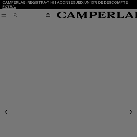
CAMPERLAB:
REGISTRA-T’HI I ACONSEGUEIX UN 10% DE DESCOMPTE
EXTRA.
CARRO
CERCA
Previous
Nex