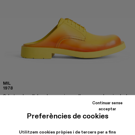
MIL
1978
Sabates de pell de color groc i vermell sense cordons i sola de
cautxú.
Continuar sense
acceptar
Preferències de cookies
ENVIAMENT I GARANTIA
Enviaments gratuïts en totes les compres fetes.
Utilitzem cookies pròpies i de tercers per a fins