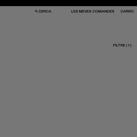
CERCA
LES MEVES COMANDES
CARRO
FILTRE
(
1
)
SES I MOTXILLES
SES I MOTXILLES
ERES DE SOL
ERES DE SOL
TJONS
TJONS
RRES
RRES