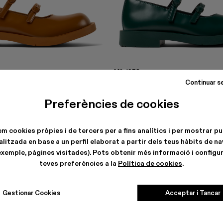
MIL 1978
€
144 €
-40%
240 €
Continuar s
Preferències de cookies
em cookies pròpies i de tercers per a fins analítics i per mostrar pu
litzada en base a un perfil elaborat a partir dels teus hàbits de n
exemple, pàgines visitades). Pots obtenir més informació i configur
teves preferències a la
Política de cookies
.
Gestionar Cookies
Acceptar i Tancar