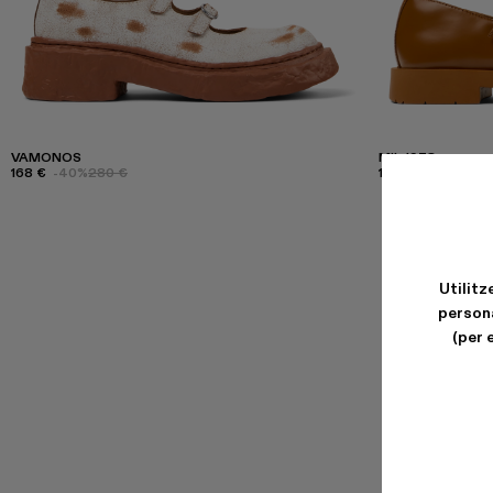
VAMONOS
MIL 1978
168 €
-40%
280 €
144 €
-40%
240 
Utilitz
persona
(per 