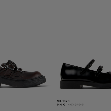
MIL 1978
144 €
-40%
240 €