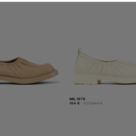
MIL 1978
144 €
-40%
240 €