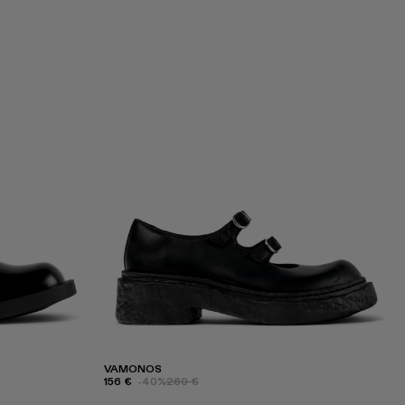
VAMONOS
156 €
-40%
260 €