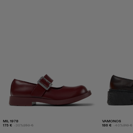
MIL 1978
VAMONOS
175 €
-30%
250 €
186 €
-40%
310 €