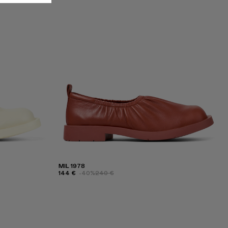
MIL 1978
144 €
-40%
240 €