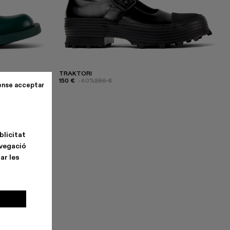
TRAKTORI
150 €
-40%
250 €
ense acceptar
blicitat
avegació
ar les