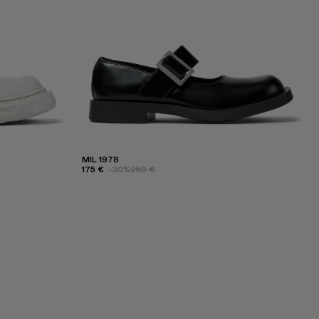
MIL 1978
175 €
-30%
250 €