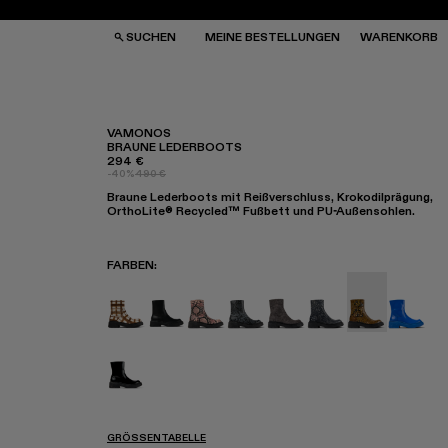
SUCHEN
MEINE BESTELLUNGEN
WARENKORB
VAMONOS
BRAUNE LEDERBOOTS
294 €
SCHEN
SCHEN
-40%
490 €
NNENBRILLEN
NNENBRILLEN
Braune Lederboots mit Reißverschluss, Krokodilprägung,
CKEN
CKEN
OrthoLite® Recycled™ Fußbett und PU-Außensohlen.
PPEN
PPEN
FARBEN
:
VAMONOS - A700012-017
VAMONOS - A700012-014
Vamonos - A700012-013
Vamonos - A700012-012
Vamonos - A700012-00
Vamonos - A7000
Vamonos - A
Vamono
Vamonos - A700012-001
GRÖSSENTABELLE