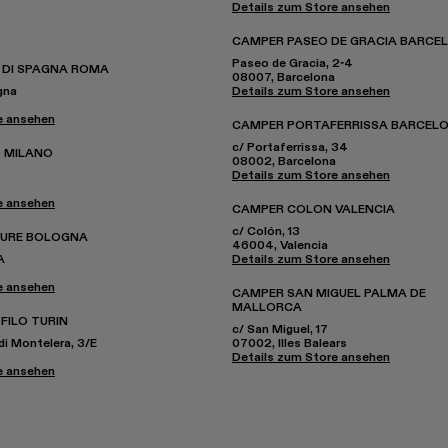
Details zum Store ansehen
CAMPER PASEO DE GRACIA BARCE
Paseo de Gracia, 2-4
 DI SPAGNA ROMA
08007, Barcelona
gna
Details zum Store ansehen
e ansehen
CAMPER PORTAFERRISSA BARCEL
c/ Portaferrissa, 34
 MILANO
08002, Barcelona
Details zum Store ansehen
e ansehen
CAMPER COLON VALENCIA
c/ Colón, 13
TURE BOLOGNA
46004, Valencia
A
Details zum Store ansehen
e ansehen
CAMPER SAN MIGUEL PALMA DE
MALLORCA
FILO TURIN
c/ San Miguel, 17
di Montelera, 3/E
07002, Illes Balears
Details zum Store ansehen
e ansehen