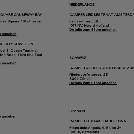
NIEDERLANDE
SQUARE CAUSEWAY BAY
CAMPER LEIDSESTRAAT AMSTERD
imes Square, 1 Matheson
Leidsestraat, 59.
y
1017 NV, Noord Holland
Details zum Store ansehen
e ansehen
UR CITY KOWLOON
el 3, Ocean Terminal,
nton Road, Tsim Sha Tsui
SCHWEIZ
e ansehen
CAMPER NIEDERDORFSTRASSE ZUR
Niederdorfstrasse, 28
8001, Zürich
Details zum Store ansehen
SPANIEN
e ansehen
CAMPER EL RAVAL BARCELONA
Plaça dels Angels, 4. Bajos 3ª
08001, Barcelona