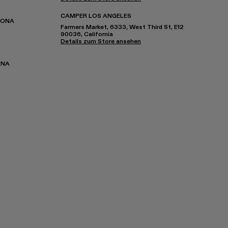
CAMPER LOS ANGELES
LONA
Farmers Market, 6333, West Third St, E12
90036, California
Details zum Store ansehen
ONA