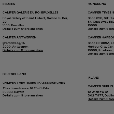
BELGIEN
HONGKONG
CAMPER GALERIE DU ROI BRUXELLES
CAMPER TIMES 
Royal Gallery of Saint Hubert, Galerie du Roi,
Shop 628, 6/F, T
20
St, Causeway Ba
1000, Bruxelles
10000
Details zum Store ansehen
Details zum Stor
CAMPER ANTWERPEN
CAMPER HARBO
Ijzerenwaag, 14
Shop OT309A, Lev
2000, Antwerpen
Harbour City, Ca
Details zum Store ansehen
10000, Kowloon
Details zum Stor
DEUTSCHLAND
IRLAND
CAMPER THEATINERSTRASSE MÜNCHEN
CAMPER DUBLIN
Theatinerstrasse, 16 Fünf Höfe
80333, Bayern
10 Wicklow St
Details zum Store ansehen
D02 T977, Dublin
Details zum Stor