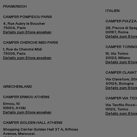
FRANKREICH
ITALIEN
CAMPER POMPIDOU PARIS
CAMPER PIAZZA
4, Rue Aubry le Boucher
75004, Paris
28, Piazza di Spa
Details zum Store ansehen
00187, Roma
Details zum Stor
CAMPER CHERCHE MIDI PARIS
CAMPER TORINO
1, Rue du Cherche Midi
75006, Paris
15, Via Torino
Details zum Store ansehen
20123, Milano
Details zum Stor
CAMPER CLAVA
Via Clavature, 20
40124, Bologna
GRIECHENLAND
Details zum Stor
CAMPER ERMOU ATHENS
CAMPER VIA TEO
Ermou, 10
Via Teofilo Rossi 
10563, Attiki
10123, Torino
Details zum Store ansehen
Details zum Stor
CAMPER GOLDEN HALL ATHENS
Shopping Center Golden Hall 37 A, Kifisias
Avenue, Maroussi.