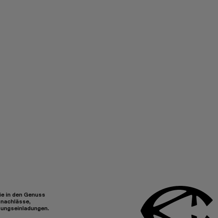
e in den Genuss
snachlässe,
tungseinladungen.