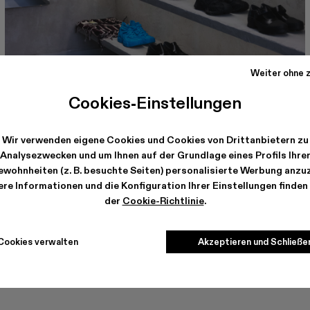
Weiter ohne z
Cookies-Einstellungen
CAMPERLAB BERLIN
Torstrasse, 114
10119, Berlin
Wir verwenden eigene Cookies und Cookies von Drittanbietern zu
Details zum Store ansehen
Analysezwecken und um Ihnen auf der Grundlage eines Profils Ihre
wohnheiten (z. B. besuchte Seiten) personalisierte Werbung anzu
re Informationen und die Konfiguration Ihrer Einstellungen finden 
der
Cookie-Richtlinie
.
Cookies verwalten
Akzeptieren und Schließe