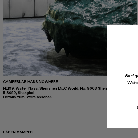
Surfge
CAMPERLAB HAUS NOWHERE
Weite
NL199, Water Plaza, Shenzhen MixC World, No. 9668 Shennan Avenue
518052, Shanghai
Details zum Store ansehen
LÄDEN CAMPER