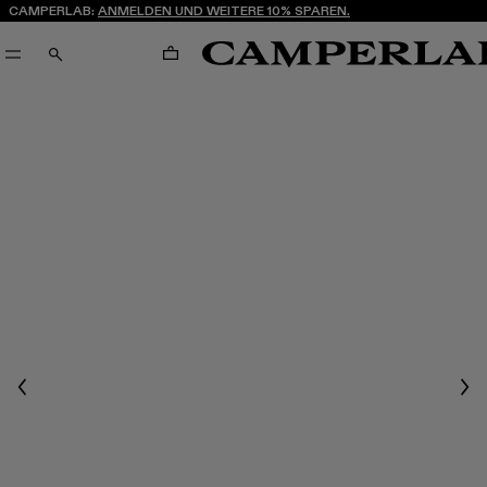
CAMPERLAB:
ANMELDEN UND WEITERE 10% SPAREN.
WARENKORB
SUCHEN
Previous
Nex