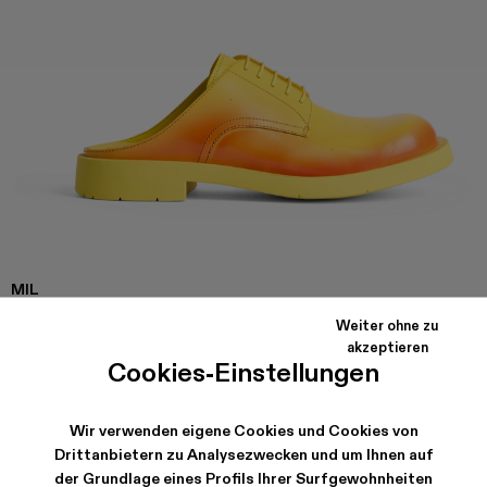
MIL
1978
Weiter ohne zu
Offener Slipper in Gelb und Rot aus Leder mit Laufsohle aus
akzeptieren
Gummi.
Cookies-Einstellungen
Wir verwenden eigene Cookies und Cookies von
VERSAND & GARANTIE
Drittanbietern zu Analysezwecken und um Ihnen auf
Kostenloser Versand für alle Bestellungen.
der Grundlage eines Profils Ihrer Surfgewohnheiten
Wir bieten jetzt auch die klimaneutrale Expresslieferung an.