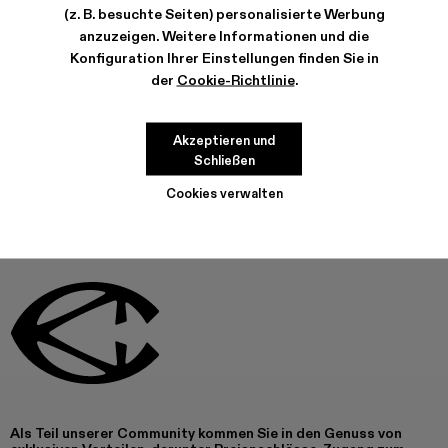
(z. B. besuchte Seiten) personalisierte Werbung
EIGENSCHAFTEN / FEATURES
anzuzeigen. Weitere Informationen und die
PRODUKTPFLEGE
Konfiguration Ihrer Einstellungen finden Sie in
der
Cookie-Richtlinie
.
DIESES PRODUKT IST MOMENTAN NICHT VERFÜGBAR
Akzeptieren und
Schließen
Cookies verwalten
Als Teil unserer Community kommen Sie in den Genuss von