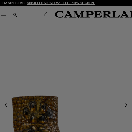
CAMPERLAB:
ANMELDEN UND WEITERE 10% SPAREN.
WARENKORB
SUCHEN
Previous
Nex