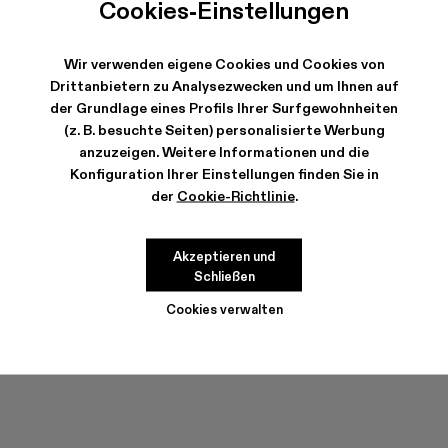
Cookies-Einstellungen
Wir verwenden eigene Cookies und Cookies von
Drittanbietern zu Analysezwecken und um Ihnen auf
VERSAND & GARANTIE
der Grundlage eines Profils Ihrer Surfgewohnheiten
(z. B. besuchte Seiten) personalisierte Werbung
Kostenloser Versand für alle Bestellungen.
Wir bieten jetzt auch die klimaneutrale Expresslieferung an.
anzuzeigen. Weitere Informationen und die
Konfiguration Ihrer Einstellungen finden Sie in
EIGENSCHAFTEN / FEATURES
der
Cookie-Richtlinie
.
PRODUKTPFLEGE
Akzeptieren und
GRÖSSENTABELLE
Schließen
Grösse wählen
GRÖSSE WÄHLEN
Cookies verwalten
HINZUFÜGEN
Überprüfen Sie den Warenbestand in Ihrem nächstgelegenen Store