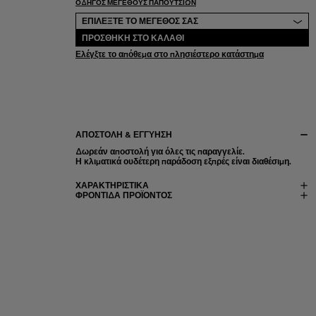
ΟΔΗΓΌΣ ΜΕΓΈΘΟΥΣ ΠΑΠΟΥΤΣΙΏΝ
Επιλεξτε το μεγεθος σας
ΕΠΙΛΕΞΤΕ ΤΟ ΜΕΓΕΘΟΣ ΣΑΣ
ΠΡΟΣΘΉΚΗ ΣΤΟ ΚΑΛΆΘΙ
Ελέγξτε το απόθεμα στο πλησιέστερο κατάστημα
ΑΠΟΣΤΟΛΉ & ΕΓΓΎΗΣΗ
Δωρεάν αποστολή για όλες τις παραγγελίε.
Η κλιματικά ουδέτερη παράδοση εξπρές είναι διαθέσιμη.
ΧΑΡΑΚΤΗΡΙΣΤΙΚΆ
ΦΡΟΝΤΊΔΑ ΠΡΟΪΌΝΤΟΣ