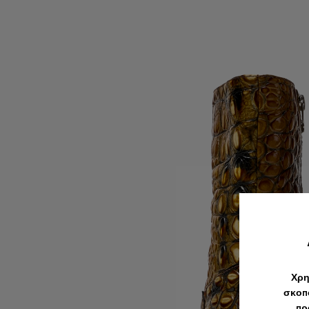
Χρη
σκοπο
πρ