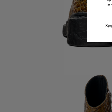
Μπ
Χρη