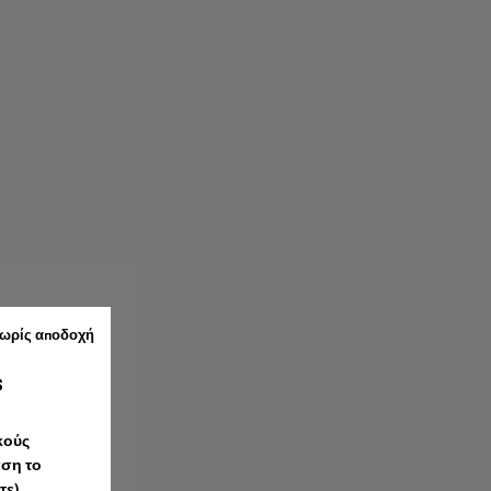
χωρίς αποδοχή
s
κούς
άση το
ε).