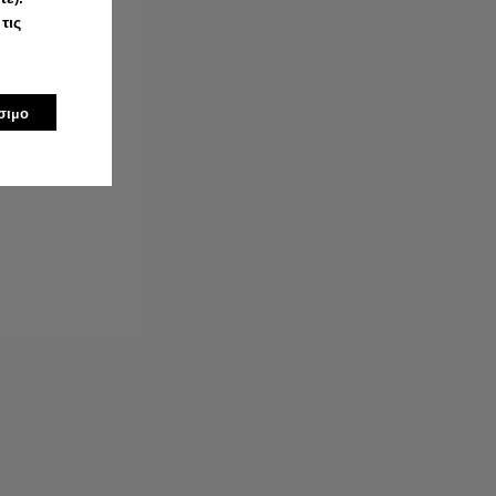
τις
σιμο