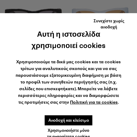
Συνεχίστε χωρίς
αποδοχή
Αυτή η ιστοσελίδα
HIRMU
HIRMU
203 €
-30%
290 €
203 €
-30%
290 €
χρησιμοποιεί cookies
Χρησιμοποιούμε τα δικά μας cookies και τα cookies
τρίτων για αναλυτικούς σκοπούς και για να σας
παρουσιάσουμε εξατομικευμένη διαφήμιση με βάση
το προφίλ των συνηθειών περιήγησής σας (π.χ.
σελίδες που επισκεφτήκατε). Μπορείτε να λάβετε
περισσότερες πληροφορίες και να διαμορφώσετε
τις προτιμήσεις σας στην
Πολιτική για τα cookies
.
Αποδοχή και κλείσιμο
Χρησιμοποιήστε μόνο
τα απαραίτητα cookies