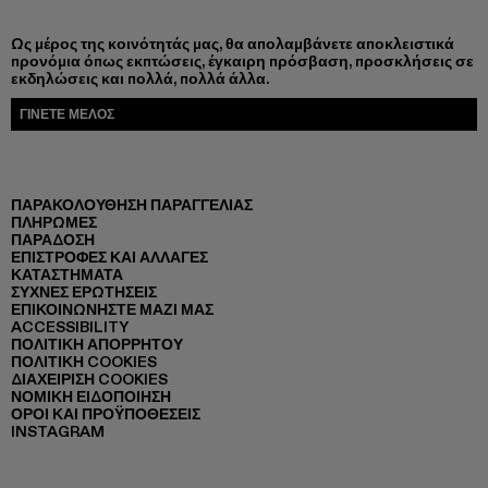
Ως μέρος της κοινότητάς μας, θα απολαμβάνετε αποκλειστικά
προνόμια όπως εκπτώσεις, έγκαιρη πρόσβαση, προσκλήσεις σε
εκδηλώσεις και πολλά, πολλά άλλα.
ΓΊΝΕΤΕ ΜΈΛΟΣ
ΠΑΡΑΚΟΛΟΎΘΗΣΗ ΠΑΡΑΓΓΕΛΊΑΣ
ΠΛΗΡΩΜΈΣ
ΠΑΡΆΔΟΣΗ
ΕΠΙΣΤΡΟΦΈΣ ΚΑΙ ΑΛΛΑΓΈΣ
ΚΑΤΑΣΤΉΜΑΤΑ
ΣΥΧΝΈΣ ΕΡΩΤΉΣΕΙΣ
ΕΠΙΚΟΙΝΩΝΉΣΤΕ ΜΑΖΊ ΜΑΣ
ACCESSIBILITY
ΠΟΛΙΤΙΚΉ ΑΠΟΡΡΉΤΟΥ
ΠΟΛΙΤΙΚΉ COOKIES
ΔΙΑΧΕΊΡΙΣΗ COOKIES
ΝΟΜΙΚΉ ΕΙΔΟΠΟΊΗΣΗ
ΌΡΟΙ ΚΑΙ ΠΡΟΫΠΟΘΈΣΕΙΣ
INSTAGRAM