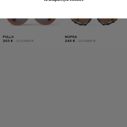
PULLA
NOPEA
203 €
-30%
290 €
245 €
-30%
350 €