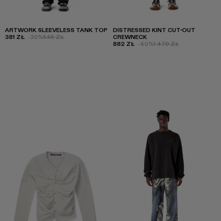
ARTWORK SLEEVELESS TANK TOP
DISTRESSED KINT CUT-OUT
381 ZŁ
-30%
545 ZŁ
CREWNECK
882 ZŁ
-40%
1 470 ZŁ