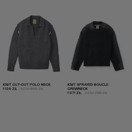
KNIT CUT-OUT POLO NECK
KNIT SPRAYED BOUCLE
1 134 ZŁ
-40%
1 890 ZŁ
CREWNECK
1 071 ZŁ
-40%
1 785 ZŁ