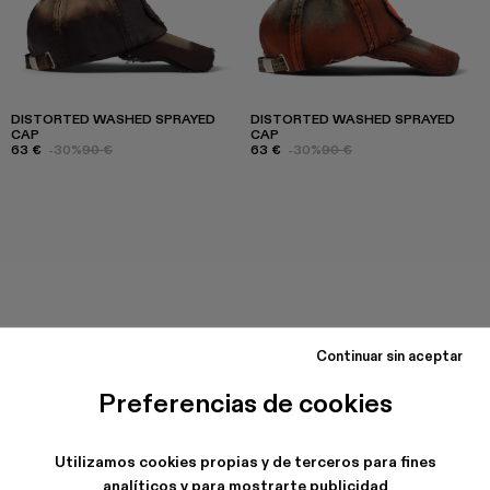
DISTORTED WASHED SPRAYED
DISTORTED WASHED SPRAYED
CAP
CAP
63 €
-30%
90 €
63 €
-30%
90 €
Continuar sin aceptar
Preferencias de cookies
Utilizamos cookies propias y de terceros para fines
analíticos y para mostrarte publicidad