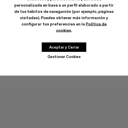
personalizada en base a un perfil elaborado a partir
de tus hábitos de navegación (por ejemplo, páginas
visitadas). Puedes obtener más información y
configurar tus preferencias en la
Política de
cookies
.
DISTORTED WASHED SPRAYED
RCD MALLORCA CAP
CAP
90 €
63 €
-30%
90 €
Aceptar y Cerrar
Gestionar Cookies