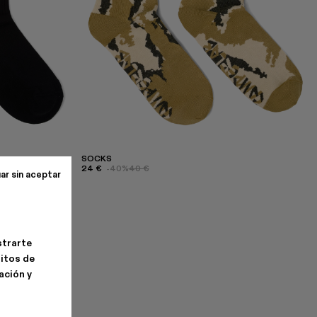
SOCKS
24 €
-40%
40 €
ar sin aceptar
strarte
bitos de
ación y