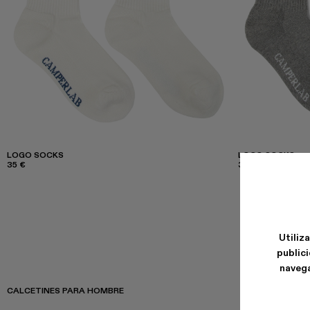
LOGO SOCKS
LOGO SOCKS
35 €
35 €
Utiliz
publici
navega
CALCETINES PARA HOMBRE