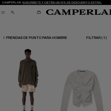
CAMPERLAB:
SUSCRÍBETE Y OBTÉN UN 10% DE DESCUENTO EXTRA.
CARRITO
BUSCAR
HOMBRE READY TO WEAR
PRENDAS DE PUNTO PARA HOMBRE
FILTRAR
(
1
)