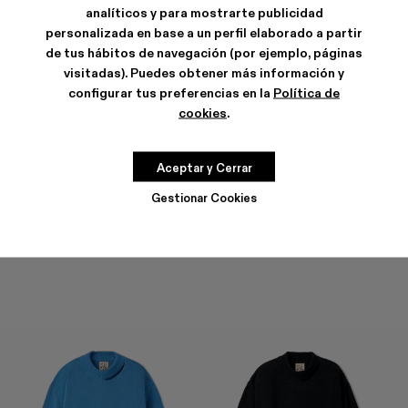
analíticos y para mostrarte publicidad
personalizada en base a un perfil elaborado a partir
de tus hábitos de navegación (por ejemplo, páginas
visitadas). Puedes obtener más información y
configurar tus preferencias en la
Política de
cookies
.
MELANGE KNIT SWEATER
MELANGE KNIT SWEATER
Aceptar y Cerrar
207 €
-40%
345 €
390 €
Gestionar Cookies