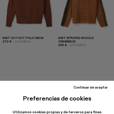
KNIT CUT-OUT POLO NECK
KNIT SPRAYED BOUCLE
270 €
-40%
450 €
CREWNECK
255 €
-40%
425 €
Continuar sin aceptar
Preferencias de cookies
Utilizamos cookies propias y de terceros para fines