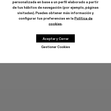
personalizada en base a un perfil elaborado a partir
de tus hábitos de navegación (por ejemplo, páginas
visitadas). Puedes obtener más información y
configurar tus preferencias en la
Política de
cookies
.
MIL 1978
TRAKTORI
144 €
-40%
240 €
150 €
-40%
250 €
Aceptar y Cerrar
Gestionar Cookies