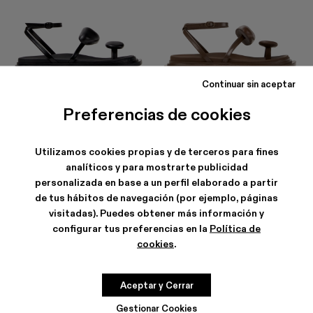
Continuar sin aceptar
NADA
NADA
156 €
-40%
260 €
156 €
-40%
260 €
Preferencias de cookies
Utilizamos cookies propias y de terceros para fines
analíticos y para mostrarte publicidad
personalizada en base a un perfil elaborado a partir
de tus hábitos de navegación (por ejemplo, páginas
visitadas). Puedes obtener más información y
configurar tus preferencias en la
Política de
cookies
.
Aceptar y Cerrar
Gestionar Cookies