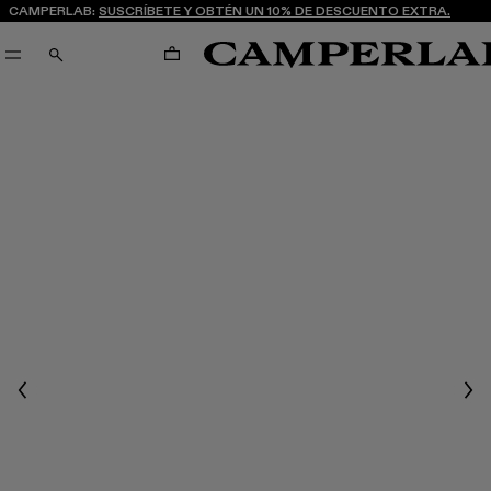
CAMPERLAB:
SUSCRÍBETE Y OBTÉN UN 10% DE DESCUENTO EXTRA.
CARRITO
BUSCAR
Previous
Nex