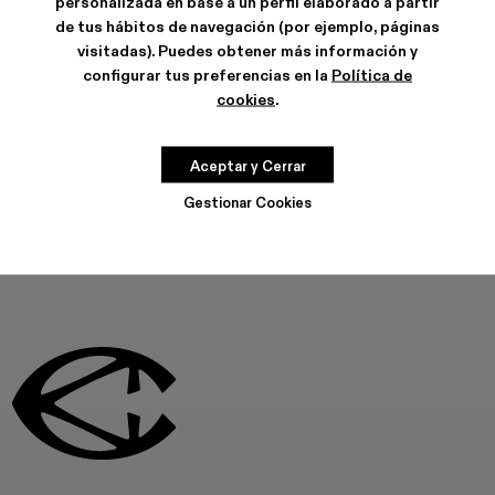
personalizada en base a un perfil elaborado a partir
fabricación.
de tus hábitos de navegación (por ejemplo, páginas
Klarna disponible
visitadas). Puedes obtener más información y
CARACTERÍSTICAS
configurar tus preferencias en la
Política de
CUIDADOS DEL PRODUCTO
cookies
.
Aceptar y Cerrar
ESTE PRODUCTO NO ESTÁ DISPONIBLE EN ESTE MOMENTO
Gestionar Cookies