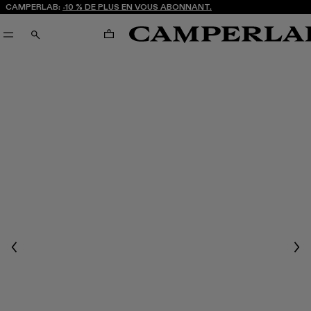
CAMPERLAB:
-10 % DE PLUS EN VOUS ABONNANT.
PANIER
RECHERCHE
Previous
Nex