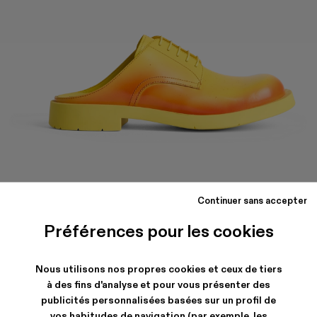
MIL
1978
Continuer sans accepter
Chaussures slip on en cuir jaune et rouge avec semelle
Préférences pour les cookies
extérieure en caoutchouc.
Nous utilisons nos propres cookies et ceux de tiers
EXPÉDITION & GARANTIE
à des fins d'analyse et pour vous présenter des
publicités personnalisées basées sur un profil de
Livraison et retours gratuits our tous les achats.
Livraison express neutre en carbone maintenant disponible.
vos habitudes de navigation (par exemple, les