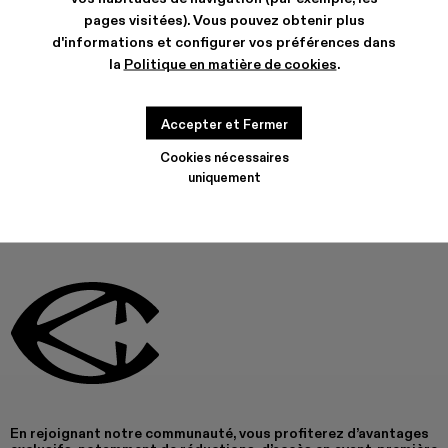
pages visitées). Vous pouvez obtenir plus
CARACTERISTIQUES
d'informations et configurer vos préférences dans
ENTRETIEN
la
Politique en matière de cookies
.
Accepter et Fermer
CE PRODUIT N’EST PAS DISPONIBLE ACTUELLEMENT
Cookies nécessaires
uniquement
En rejoignant notre communauté, vous profiterez d’avantages