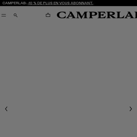
CAMPERLAB:
-10 % DE PLUS EN VOUS ABONNANT.
PANIER
RECHERCHE
Previous
Nex