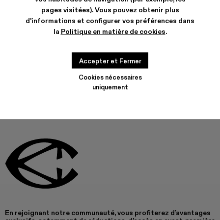
pages visitées). Vous pouvez obtenir plus
CARACTERISTIQUES
d'informations et configurer vos préférences dans
ENTRETIEN
la
Politique en matière de cookies
.
Accepter et Fermer
CE PRODUIT N’EST PAS DISPONIBLE ACTUELLEMENT
Cookies nécessaires
uniquement
En rejoignant notre communauté, vous profiterez d’avantages