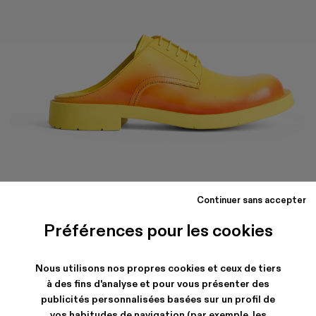
MIL
1978
Continuer sans accepter
Chaussures slip on en cuir jaune et rouge avec semelle
Préférences pour les cookies
extérieure en caoutchouc.
Nous utilisons nos propres cookies et ceux de tiers
EXPÉDITION & GARANTIE
à des fins d'analyse et pour vous présenter des
publicités personnalisées basées sur un profil de
Livraison et retours gratuits our tous les achats.
Livraison express neutre en carbone maintenant disponible.
vos habitudes de navigation (par exemple, les