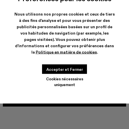
VAMONOS - A700012-017
VAMONOS - A700012-014
Vamonos - A700012-013
Vamonos - A700012-012
Vamonos - A700012-009
Vamonos - A700012-007
Vamonos - A700012-006
Vamonos - A7000
Vamonos - 
Nous utilisons nos propres cookies et ceux de tiers
à des fins d'analyse et pour vous présenter des
publicités personnalisées basées sur un profil de
vos habitudes de navigation (par exemple, les
EXPÉDITION & GARANTIE
pages visitées). Vous pouvez obtenir plus
Livraison et retours gratuits our tous les achats.
d'informations et configurer vos préférences dans
Livraison express neutre en carbone maintenant disponible.
la
Politique en matière de cookies
.
CARACTERISTIQUES
ENTRETIEN
Accepter et Fermer
Cookies nécessaires
GUIDE DE POINTURES
uniquement
Choisir la taille
CHOISIR LA TAILLE
AJOUTER AU PANIER