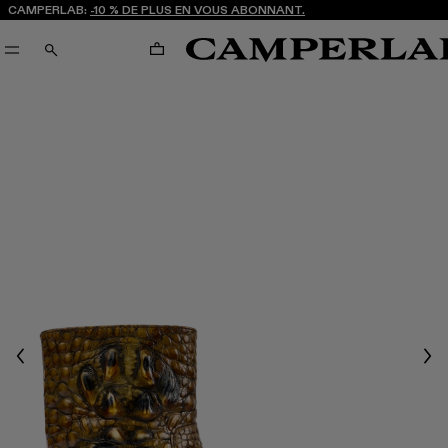
CAMPERLAB:
-10 % DE PLUS EN VOUS ABONNANT.
PANIER
RECHERCHE
Previous
Nex