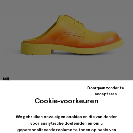
MIL
1978
Doorgaan zonder te
Gele en rode leren instapschoenen met rubberen buitenzool.
accepteren
Cookie-voorkeuren
VERZENDING & GARANTIE
We gebruiken onze eigen cookies en die van derden
Gratis verzending op alle bestellingen.
voor analytische doeleinden en om u
Klimaatneutrale expresslevering beschikbaar.
gepersonaliseerde reclame te tonen op basis van