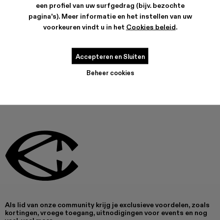
een profiel van uw surfgedrag (bijv. bezochte
KENMERKEN
PRODUCTVERZORGING
pagina's). Meer informatie en het instellen van uw
voorkeuren vindt u in het
Cookies beleid
.
Accepteren en Sluiten
DIT PRODUCT IS MOMENTEEL NIET BESCHIKBAAR
Beheer cookies
Als lid van onze community krijg je exclusieve voordelen, zoals
kortingen, vroege toegang, uitnodigingen voor events en nog