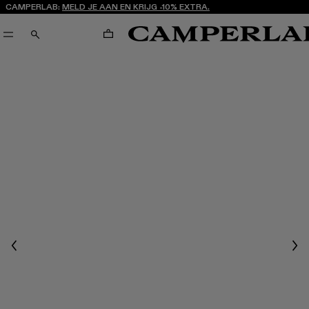
CAMPERLAB:
MELD JE AAN EN KRIJG -10% EXTRA.
WINKELWAGENTJE
ZOEKEN
Previous
Nex