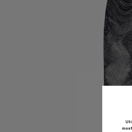
Uti
most