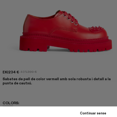
EKI
234 €
-40%
390 €
Sabates de pell de color vermell amb sola robusta i detall a la
punta de cautxú.
COLORS
:
Eki - K201328-002
Continuar sense