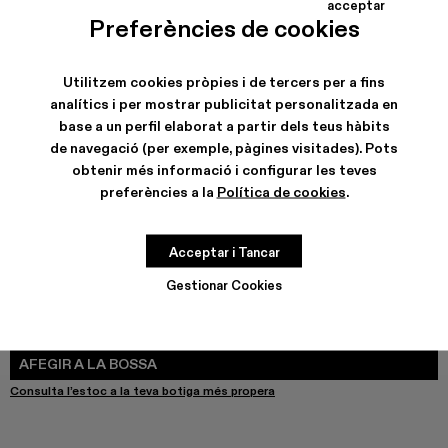
acceptar
Preferències de cookies
Utilitzem cookies pròpies i de tercers per a fins
ENVIAMENT I GARANTIA
analítics i per mostrar publicitat personalitzada en
Enviaments gratuïts en totes les compres fetes.
Fes els pagaments més fàcils amb Bizum, el servei gratuït,
base a un perfil elaborat a partir dels teus hàbits
instantani i segur.
de navegació (per exemple, pàgines visitades). Pots
Està disponible l’opció de lliurament exprés sense impacte
obtenir més informació i configurar les teves
ambiental.
preferències a la
Política de cookies
.
CARACTERÍSTIQUES
CURA DEL PRODUCTE
Acceptar i Tancar
Gestionar Cookies
GUIA DE TALLES
Tria la teva talla
TRIA LA TEVA TALLA
AFEGIR A LA BOSSA
Consulta l’estoc a la teva botiga més propera