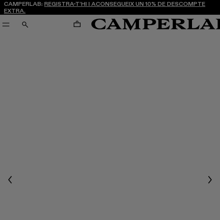
CAMPERLAB:
REGISTRA-T’HI I ACONSEGUEIX UN 10% DE DESCOMPTE
EXTRA.
CARRO
CERCA
Previous
Nex