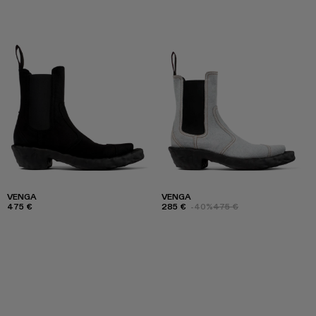
VENGA
VENGA
475 €
285 €
-40%
475 €