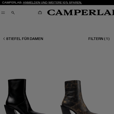
CAMPERLAB:
ANMELDEN UND WEITERE 10% SPAREN.
WARENKORB
SUCHEN
DAMEN SCHUHE
STIEFEL FÜR DAMEN
FILTERN
(
1
)