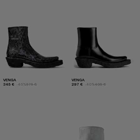
VENGA
VENGA
345 €
-40%
575 €
297 €
-40%
495 €