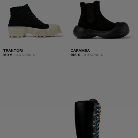
TRAKTORI
CARAMBA
150 €
-40%
250 €
168 €
-40%
280 €