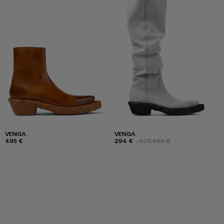
VENGA
VENGA
495 €
294 €
-40%
490 €