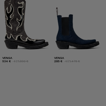
VENGA
VENGA
534 €
-40%
890 €
285 €
-40%
475 €