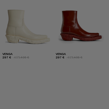
VENGA
VENGA
297 €
-40%
495 €
297 €
-40%
495 €