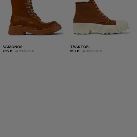
VAMONOS
TRAKTORI
315 €
-40%
525 €
150 €
-40%
250 €