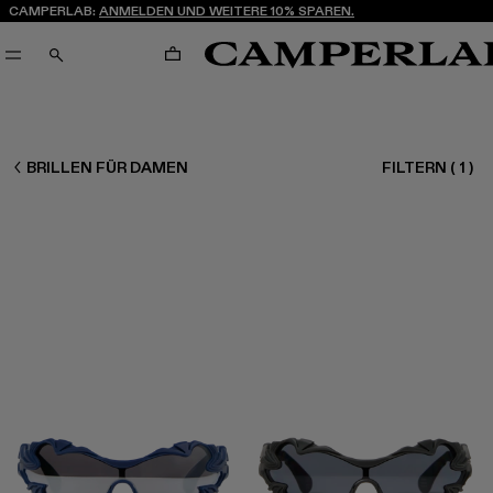
CAMPERLAB:
ANMELDEN UND WEITERE 10% SPAREN.
WARENKORB
SUCHEN
DAMEN ACCESSOIRES
BRILLEN FÜR DAMEN
FILTERN
(
1
)