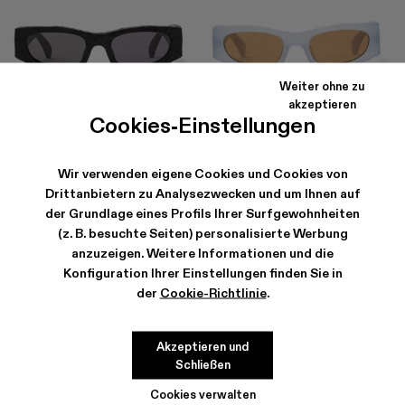
Weiter ohne zu
akzeptieren
HIRMU
HIRMU
Cookies-Einstellungen
174 €
-40%
290 €
174 €
-40%
290 €
Wir verwenden eigene Cookies und Cookies von
Drittanbietern zu Analysezwecken und um Ihnen auf
der Grundlage eines Profils Ihrer Surfgewohnheiten
(z. B. besuchte Seiten) personalisierte Werbung
anzuzeigen. Weitere Informationen und die
Konfiguration Ihrer Einstellungen finden Sie in
der
Cookie-Richtlinie
.
Akzeptieren und
Schließen
Cookies verwalten