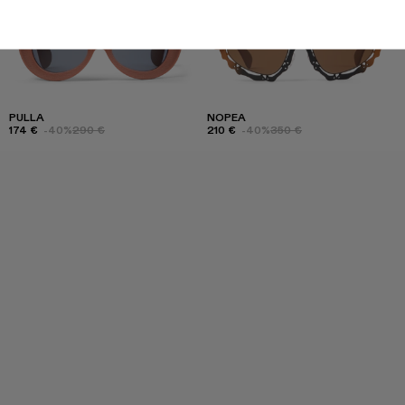
PULLA
NOPEA
174 €
-40%
290 €
210 €
-40%
350 €