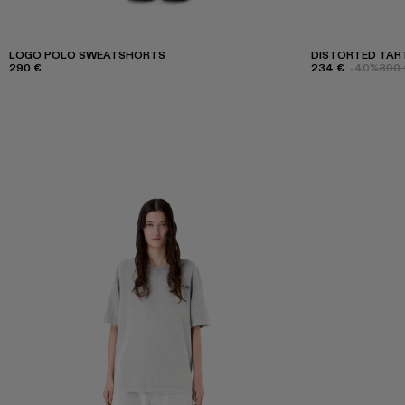
LOGO POLO SWEATSHORTS
DISTORTED TART
290 €
234 €
-40%
390 