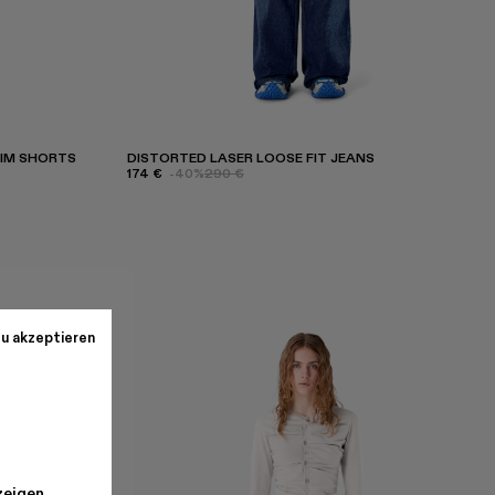
NIM SHORTS
DISTORTED LASER LOOSE FIT JEANS
174 €
-40%
290 €
u akzeptieren
r
zeigen.