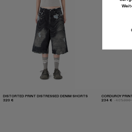
Weite
DISTORTED PRINT DISTRESSED DENIM SHORTS
CORDUROY PRINT
320 €
234 €
-40%
390 