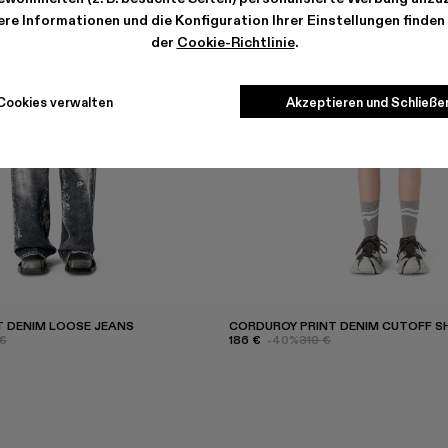
re Informationen und die Konfiguration Ihrer Einstellungen finden 
der
Cookie-Richtlinie
.
Cookies verwalten
Akzeptieren und Schließe
 DENIM LOOSE JEANS
CORDUROY PRINT DENIM CUTOFF 
€
186 €
-40%
310 €