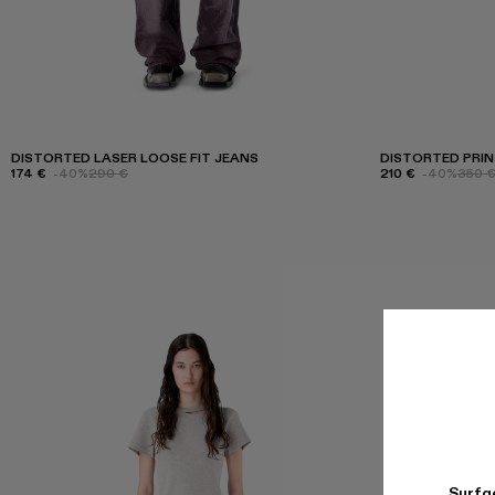
DISTORTED LASER LOOSE FIT JEANS
DISTORTED PRIN
174 €
-40%
290 €
210 €
-40%
350 
Surfge