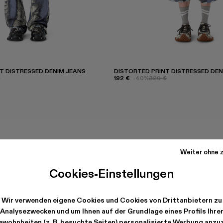
T DISTRESSED DENIM JEANS
DISTORTED PRINT DISTRESSED DE
€
192 €
-40%
320 €
Weiter ohne z
Cookies-Einstellungen
Wir verwenden eigene Cookies und Cookies von Drittanbietern zu
Analysezwecken und um Ihnen auf der Grundlage eines Profils Ihre
wohnheiten (z. B. besuchte Seiten) personalisierte Werbung anzu