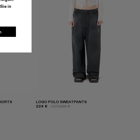
Sie in
n
SHORTS
LOGO POLO SWEATPANTS
224 €
-30%
320 €