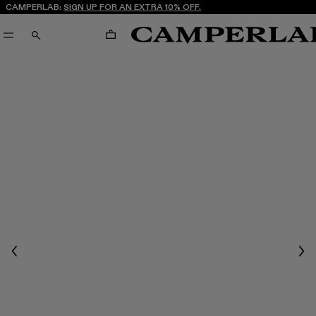
CAMPERLAB:
SIGN UP FOR AN EXTRA 10% OFF.
ΚΑΛΆΘΙ
ΑΝΑΖΉΤΗΣΗ
Previous
Nex