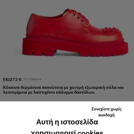
EKI
273 €
-30%
390 €
Κόκκινα δερμάτινα παπούτσια με χοντρή εξωτερική σόλα και
λεπτομέρεια με λαστιχένιο κάλυμμα δακτύλων.
Συνεχίστε χωρίς
ΧΡΩΜΑΤΙΣΤΆ
:
αποδοχή
Αυτή η ιστοσελίδα
Eki - K201328-002
χρησιμοποιεί cookies