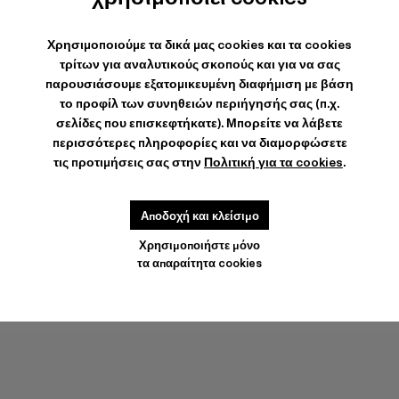
Χρησιμοποιούμε τα δικά μας cookies και τα cookies
ΑΠΟΣΤΟΛΉ & ΕΓΓΎΗΣΗ
τρίτων για αναλυτικούς σκοπούς και για να σας
παρουσιάσουμε εξατομικευμένη διαφήμιση με βάση
Δωρεάν αποστολή για όλες τις παραγγελίε.
Η κλιματικά ουδέτερη παράδοση εξπρές είναι διαθέσιμη.
το προφίλ των συνηθειών περιήγησής σας (π.χ.
σελίδες που επισκεφτήκατε). Μπορείτε να λάβετε
ΧΑΡΑΚΤΗΡΙΣΤΙΚΆ
περισσότερες πληροφορίες και να διαμορφώσετε
ΦΡΟΝΤΊΔΑ ΠΡΟΪΌΝΤΟΣ
τις προτιμήσεις σας στην
Πολιτική για τα cookies
.
ΟΔΗΓΌΣ ΜΕΓΈΘΟΥΣ ΠΑΠΟΥΤΣΙΏΝ
Αποδοχή και κλείσιμο
Επιλεξτε το μεγεθος σας
ΕΠΙΛΕΞΤΕ ΤΟ ΜΕΓΕΘΟΣ ΣΑΣ
Χρησιμοποιήστε μόνο
τα απαραίτητα cookies
ΠΡΟΣΘΉΚΗ ΣΤΟ ΚΑΛΆΘΙ
Ελέγξτε το απόθεμα στο πλησιέστερο κατάστημα