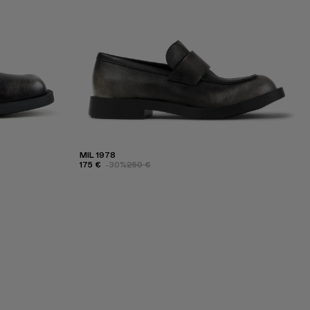
MIL 1978
175 €
-30%
250 €