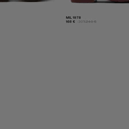
MIL 1978
168 €
-30%
240 €