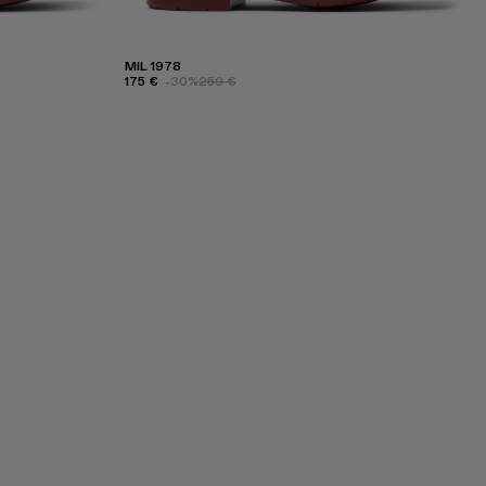
MIL 1978
175 €
-30%
250 €