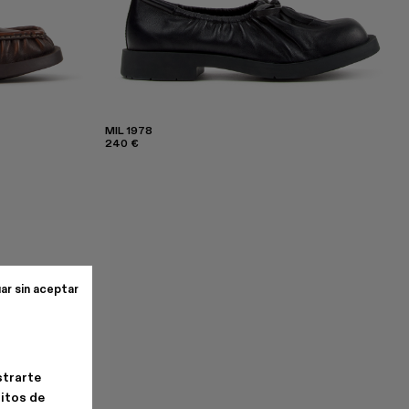
MIL 1978
240 €
ar sin aceptar
strarte
bitos de