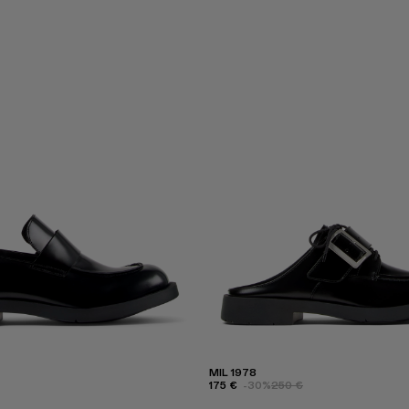
MIL 1978
175 €
-30%
250 €