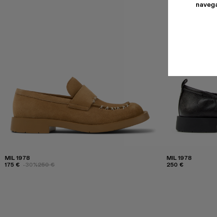
navega
MIL 1978
MIL 1978
175 €
-30%
250 €
250 €