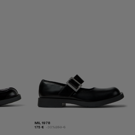
MIL 1978
175 €
-30%
250 €