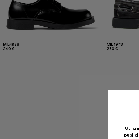
MIL-1978
MIL 1978
240 €
270 €
Utiliz
publici