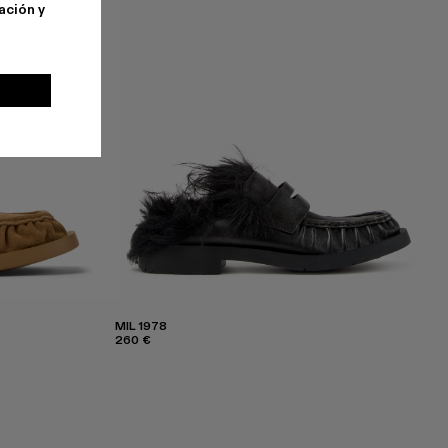
ación y
MIL 1978
260 €