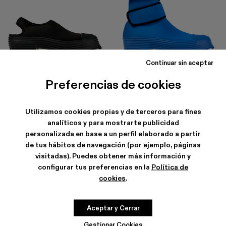
Continuar sin aceptar
TRAKTORI
TRAKTORI
Preferencias de cookies
138 €
-40%
230 €
168 €
-40%
280 €
Utilizamos cookies propias y de terceros para fines
analíticos y para mostrarte publicidad
personalizada en base a un perfil elaborado a partir
de tus hábitos de navegación (por ejemplo, páginas
visitadas). Puedes obtener más información y
configurar tus preferencias en la
Política de
cookies
.
Aceptar y Cerrar
Gestionar Cookies