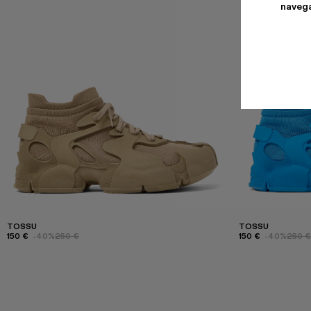
navega
TOSSU
TOSSU
150 €
-40%
250 €
150 €
-40%
250 €