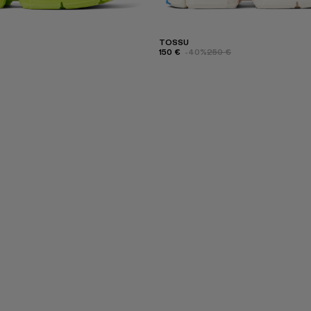
TOSSU
150 €
-40%
250 €