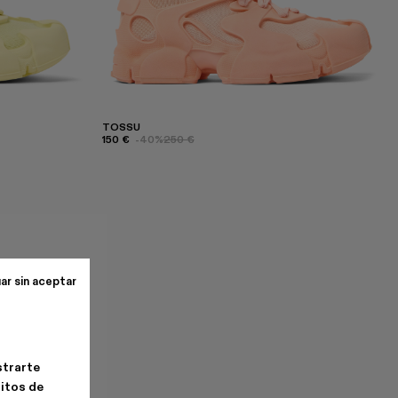
TOSSU
150 €
-40%
250 €
ar sin aceptar
strarte
bitos de