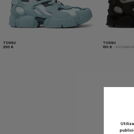
TOSSU
TOSSU
250 €
150 €
-40%
250 €
Utiliz
publici