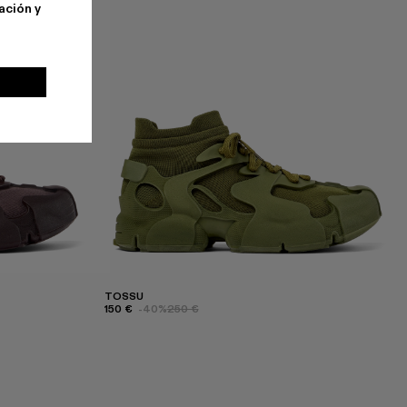
ación y
TOSSU
150 €
-40%
250 €