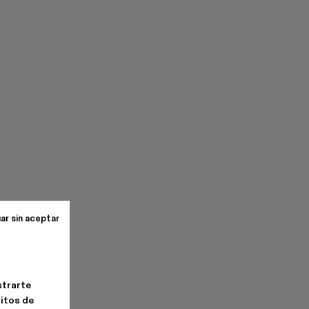
ar sin aceptar
strarte
bitos de