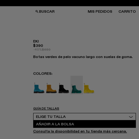
BUSCAR
MIS PEDIDOS
CARRITO
EKI
$390
-40%
$650
LSOS Y MOCHILAS
LSOS Y MOCHILAS
Botas verdes de pelo vacuno largo con suelas de goma.
AS DE SOL
AS DE SOL
LCETINES
LCETINES
RRAS
RRAS
COLORES
:
Eki - A700001-005
Eki - A700001-004
Eki - A700001-003
Eki - A700001-002
Eki - A700001-001
GUÍA DE TALLAS
Elige tu talla
ELIGE TU TALLA
AÑADIR A LA BOLSA
Consulta la disponibilidad en tu tienda más cercana.