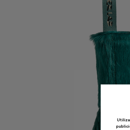
Utiliz
publici