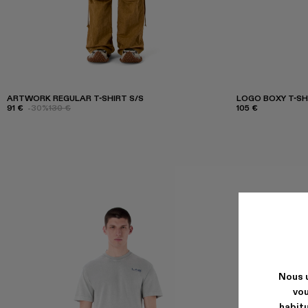
ARTWORK REGULAR T-SHIRT S/S
LOGO BOXY T-SH
91 €
-30%
130 €
105 €
Nous u
vou
habitu