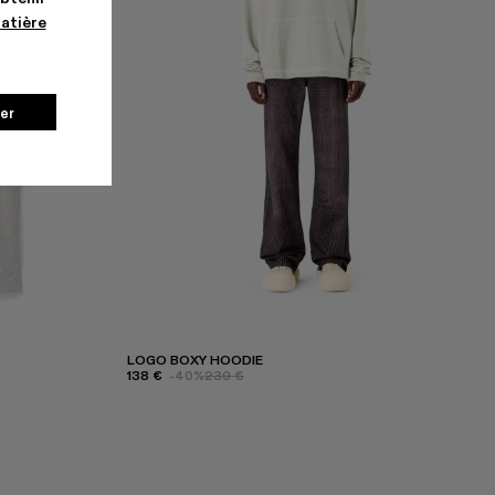
matière
er
LOGO BOXY HOODIE
138 €
-40%
230 €