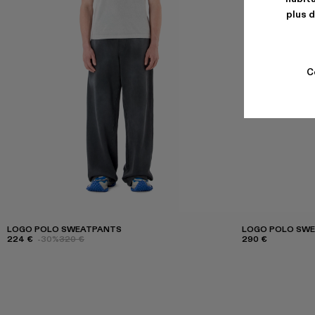
plus d
C
LOGO POLO SWEATPANTS
LOGO POLO SW
224 €
-30%
320 €
290 €