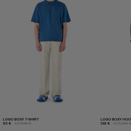
LOGO BOXY T-SHIRT
LOGO BOXY HOO
63 €
-40%
105 €
138 €
-40%
230 