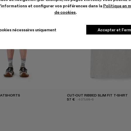
'informations et configurer vos préférences dans la
Politique en 
de cookies
.
ookies nécessaires uniquement
Accepter et Ferm
EATSHORTS
CUT-OUT RIBBED SLIM FIT T-SHIRT
57 €
-40%
95 €