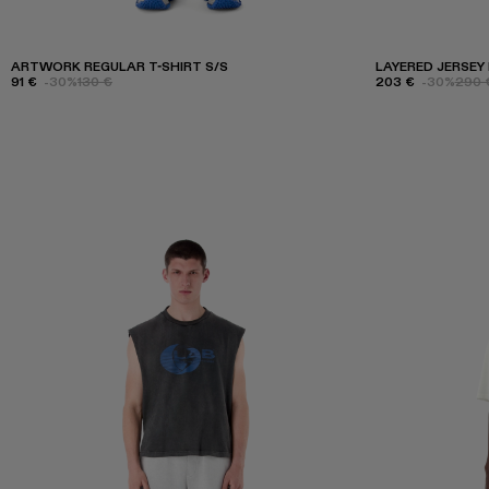
ARTWORK REGULAR T-SHIRT S/S
LAYERED JERSEY
91 €
-30%
130 €
203 €
-30%
290 