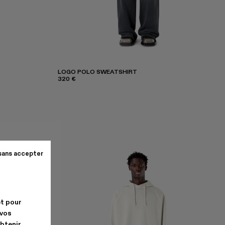
LOGO POLO SWEATSHIRT
320 €
sans accepter
et pour
 vos
obtenir