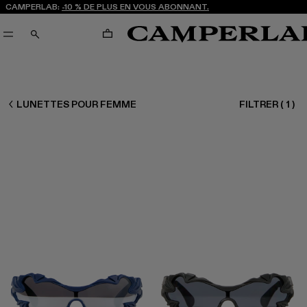
CAMPERLAB:
-10 % DE PLUS EN VOUS ABONNANT.
PANIER
RECHERCHE
FEMME ACCESSOIRES
LUNETTES POUR FEMME
FILTRER
(
1
)