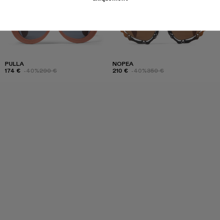
PULLA
NOPEA
174 €
-40%
290 €
210 €
-40%
350 €