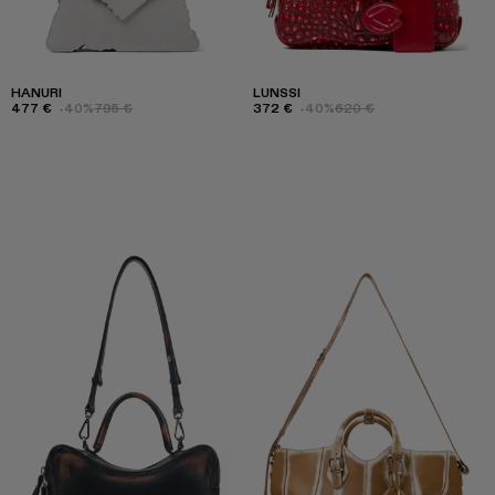
HANURI
LUNSSI
477 €
-40%
795 €
372 €
-40%
620 €