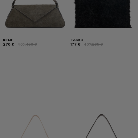
KIRJE
TAKKU
270 €
-40%
450 €
177 €
-40%
295 €