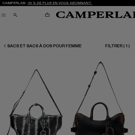
CAMPERLAB:
-10 % DE PLUS EN VOUS ABONNANT.
PANIER
RECHERCHE
FEMME ACCESSOIRES
SACS ET SACS À DOS POUR FEMME
FILTRER
(
1
)