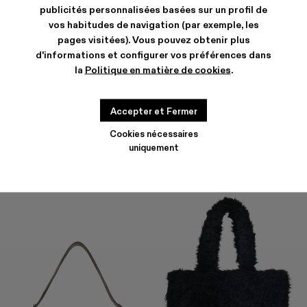
publicités personnalisées basées sur un profil de
vos habitudes de navigation (par exemple, les
pages visitées). Vous pouvez obtenir plus
d'informations et configurer vos préférences dans
la
Politique en matière de cookies
.
HANURI
KIRJE
477 €
-40%
795 €
294 €
-40%
490 €
Accepter et Fermer
Cookies nécessaires
uniquement