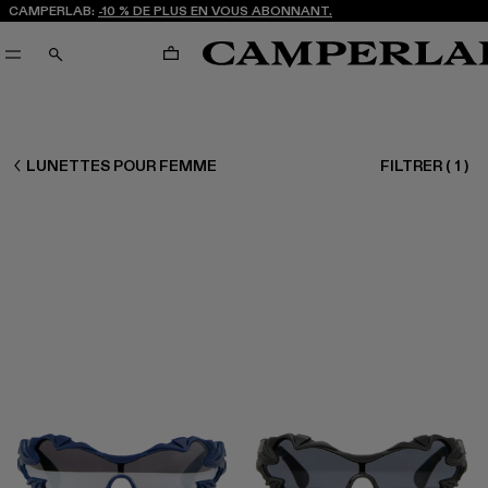
CAMPERLAB:
-10 % DE PLUS EN VOUS ABONNANT.
PANIER
RECHERCHE
FEMME ACCESSOIRES
LUNETTES POUR FEMME
FILTRER
(
1
)