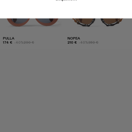
PULLA
NOPEA
174 €
-40%
290 €
210 €
-40%
350 €