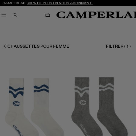
CAMPERLAB:
-10 % DE PLUS EN VOUS ABONNANT.
PANIER
RECHERCHE
FEMME ACCESSOIRES
CHAUSSETTES POUR FEMME
FILTRER
(
1
)