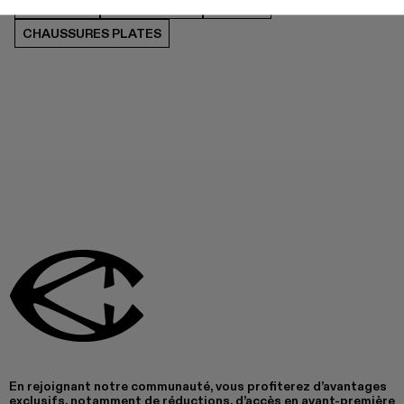
SANDALES
CHAUSSURES
BOTTES
CHAUSSURES PLATES
En rejoignant notre communauté, vous profiterez d’avantages
exclusifs, notamment de réductions, d’accès en avant-première