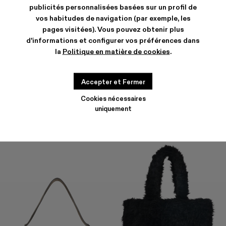
publicités personnalisées basées sur un profil de
vos habitudes de navigation (par exemple, les
pages visitées). Vous pouvez obtenir plus
d'informations et configurer vos préférences dans
la
Politique en matière de cookies
.
HANURI
KIRJE
477 €
-40%
795 €
294 €
-40%
490 €
Accepter et Fermer
Cookies nécessaires
uniquement