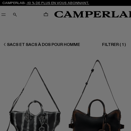
CAMPERLAB:
-10 % DE PLUS EN VOUS ABONNANT.
PANIER
RECHERCHE
HOMME ACCESSOIRES
SACS ET SACS À DOS POUR HOMME
FILTRER
(
1
)