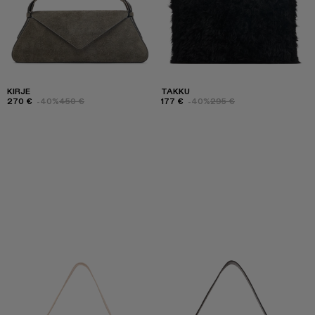
KIRJE
TAKKU
270 €
-40%
450 €
177 €
-40%
295 €