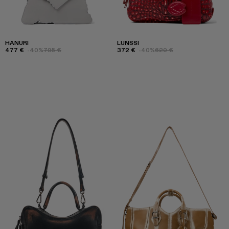
HANURI
LUNSSI
477 €
-40%
795 €
372 €
-40%
620 €