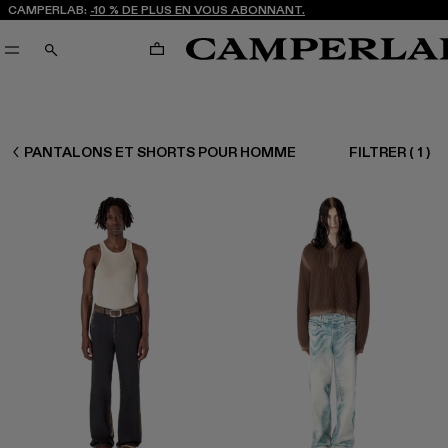
CAMPERLAB:
-10 % DE PLUS EN VOUS ABONNANT.
PANIER
RECHERCHE
HOMME READY TO WEAR
PANTALONS ET SHORTS POUR HOMME
FILTRER
(
1
)