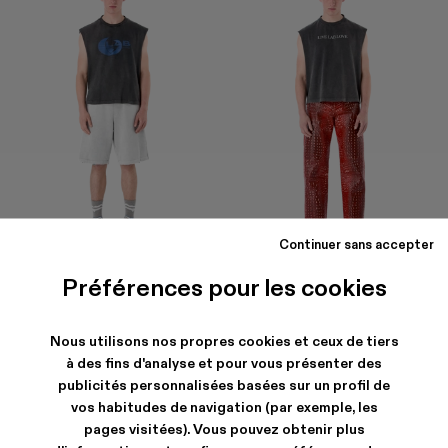
Continuer sans accepter
Préférences pour les cookies
LOGO POLO SWEATSHORTS
LEATHER MOTO TROUSERS
290 €
1.112 €
-20%
1.390 €
Nous utilisons nos propres cookies et ceux de tiers
à des fins d'analyse et pour vous présenter des
publicités personnalisées basées sur un profil de
vos habitudes de navigation (par exemple, les
pages visitées). Vous pouvez obtenir plus