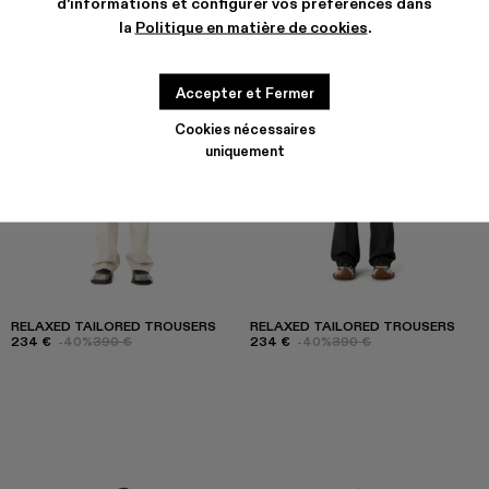
d'informations et configurer vos préférences dans
la
Politique en matière de cookies
.
Accepter et Fermer
Cookies nécessaires
uniquement
RELAXED TAILORED TROUSERS
RELAXED TAILORED TROUSERS
234 €
-40%
390 €
234 €
-40%
390 €