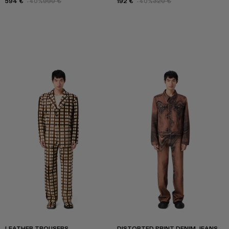
594 €
-40%
990 €
192 €
-40%
320 €
LEATHER TROUSERS
DISTORTED PRINT DENIM JEANS