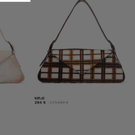
KIRJE
294 €
-40%
490 €