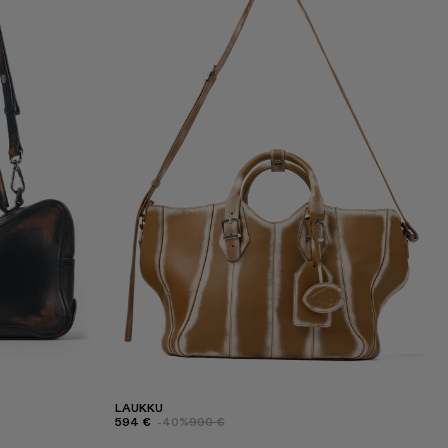
LAUKKU
594 €
-40%
990 €