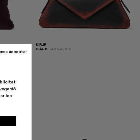
KIRJE
294 €
-40%
490 €
ense acceptar
blicitat
avegació
ar les