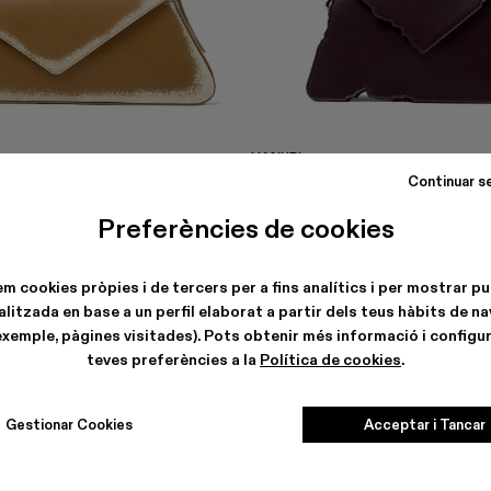
HANURI
 €
477 €
-40%
795 €
Continuar s
Preferències de cookies
em cookies pròpies i de tercers per a fins analítics i per mostrar pu
litzada en base a un perfil elaborat a partir dels teus hàbits de n
exemple, pàgines visitades). Pots obtenir més informació i configur
teves preferències a la
Política de cookies
.
Gestionar Cookies
Acceptar i Tancar