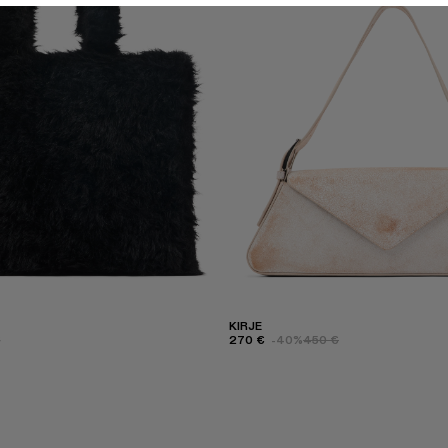
KIRJE
€
270 €
-40%
450 €