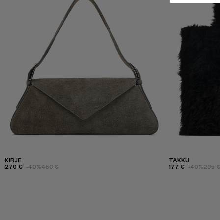
KIRJE
TAKKU
270 €
-40%
450 €
177 €
-40%
295 