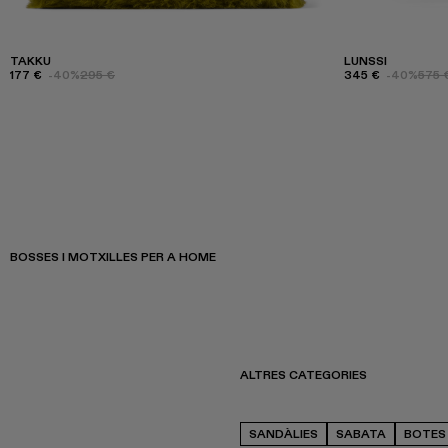
TAKKU
LUNSSI
177 €
-40%
295 €
345 €
-40%
575 
BOSSES I MOTXILLES PER A HOME
ALTRES CATEGORIES
SANDÀLIES
SABATA
BOTES