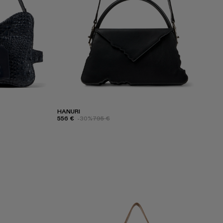
HANURI
556 €
-30%
795 €