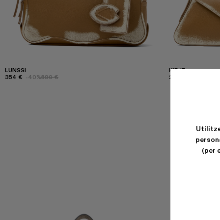
LUNSSI
KIRJE
354 €
-40%
590 €
294 €
-40%
490
Utilitz
persona
(per 