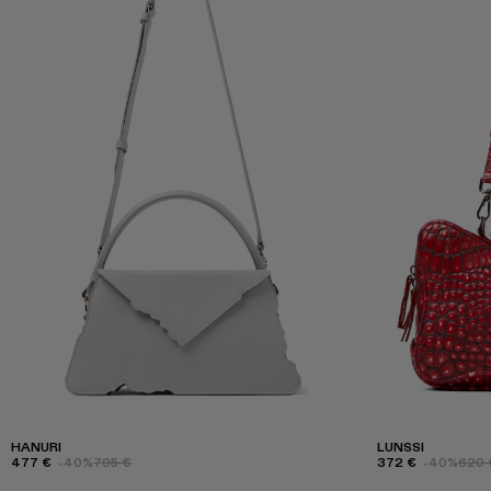
HANURI
LUNSSI
477 €
-40%
795 €
372 €
-40%
620 