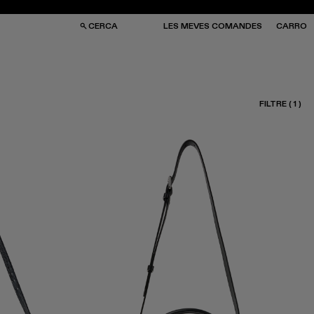
CERCA
LES MEVES COMANDES
CARRO
FILTRE
(
1
)
SES I MOTXILLES
SES I MOTXILLES
ERES DE SOL
ERES DE SOL
TJONS
TJONS
RRES
RRES