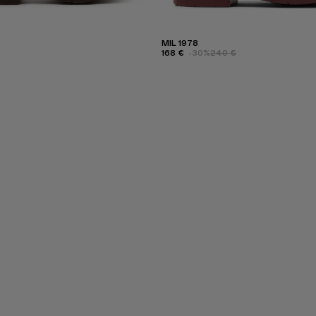
MIL 1978
168 €
-30%
240 €