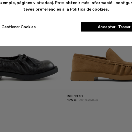
exemple, pàgines visitades). Pots obtenir més informació i configur
teves preferències a la
Política de cookies
.
Gestionar Cookies
Acceptar i Tancar
MIL 1978
175 €
-30%
250 €