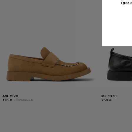
(per 
MIL 1978
MIL 1978
175 €
-30%
250 €
250 €