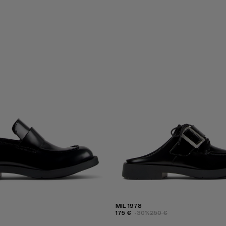
MIL 1978
175 €
-30%
250 €