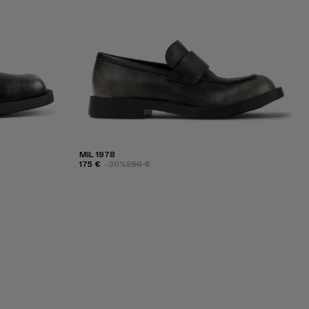
MIL 1978
175 €
-30%
250 €