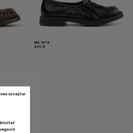
MIL 1978
240 €
ense acceptar
blicitat
avegació