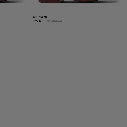
MIL 1978
175 €
-30%
250 €