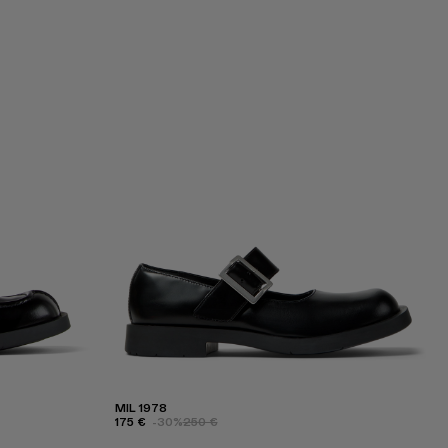
MIL 1978
175 €
-30%
250 €