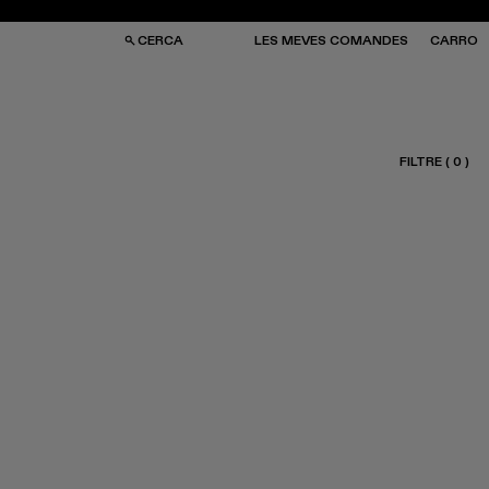
CERCA
LES MEVES COMANDES
CARRO
FILTRE
(
0
)
SES I MOTXILLES
SES I MOTXILLES
ERES DE SOL
ERES DE SOL
TJONS
TJONS
RRES
RRES