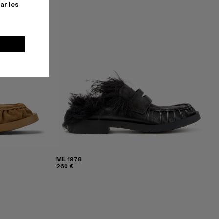
ar les
MIL 1978
260 €