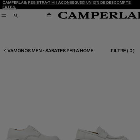
CAMPERLAB:
REGISTRA-T’HI I ACONSEGUEIX UN 10% DE DESCOMPTE
EXTRA.
CARRO
CERCA
HOME SABATES
VAMONOS MEN - SABATES PER A HOME
FILTRE
(
0
)