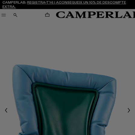
CAMPERLAB:
REGISTRA-T’HI I ACONSEGUEIX UN 10% DE DESCOMPTE
EXTRA.
CARRO
CERCA
Previous
Nex