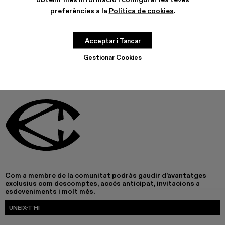
preferències a la
Política de cookies
.
AQUEST PRODUCTE NO ESTÀ DISPONIBLE EN AQUEST
MOMENT
Acceptar i Tancar
Gestionar Cookies
Com a membre de la comunitat podràs gaudir d’avantatges
exclusius com descomptes, accés anticipat, invitacions a
esdeveniments i molt més.
UNEIX-T’HI