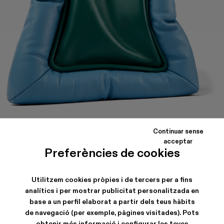
Continuar sense
BUENASNOCHES
acceptar
Preferències de cookies
Funda de viatge de pell encoixinada de color blau i verd amb
butxaca de cremallera.
Utilitzem cookies pròpies i de tercers per a fins
analítics i per mostrar publicitat personalitzada en
CARACTERÍSTIQUES
base a un perfil elaborat a partir dels teus hàbits
de navegació (per exemple, pàgines visitades). Pots
obtenir més informació i configurar les teves