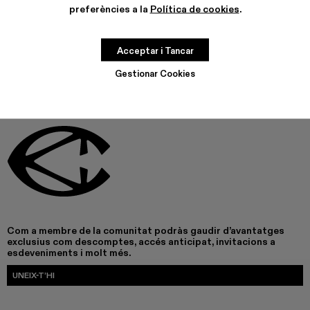
preferències a la
Política de cookies
.
AQUEST PRODUCTE NO ESTÀ DISPONIBLE EN AQUEST
MOMENT
Acceptar i Tancar
Gestionar Cookies
Com a membre de la comunitat podràs gaudir d’avantatges
exclusius com descomptes, accés anticipat, invitacions a
esdeveniments i molt més.
UNEIX-T’HI