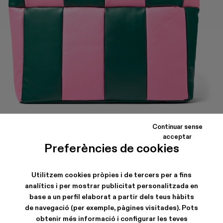
Continuar sense
acceptar
BUENASNOCHES
Preferències de cookies
Bossa de nanses de pell encoixinada de color verd i rosa
Utilitzem cookies pròpies i de tercers per a fins
analítics i per mostrar publicitat personalitzada en
CARACTERÍSTIQUES
base a un perfil elaborat a partir dels teus hàbits
de navegació (per exemple, pàgines visitades). Pots
obtenir més informació i configurar les teves