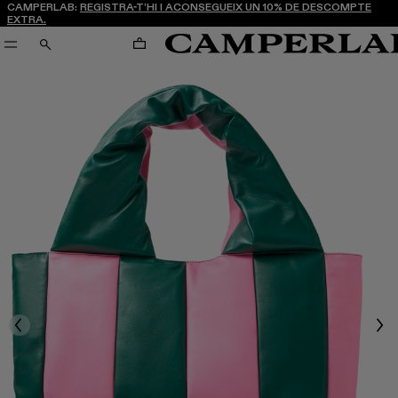
CAMPERLAB:
REGISTRA-T’HI I ACONSEGUEIX UN 10% DE DESCOMPTE
EXTRA.
CARRO
CERCA
Previous
Nex