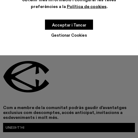
preferències a la
Política de cookies
.
AQUEST PRODUCTE NO ESTÀ DISPONIBLE EN AQUEST
MOMENT
Acceptar i Tancar
Gestionar Cookies
Com a membre de la comunitat podràs gaudir d’avantatges
exclusius com descomptes, accés anticipat, invitacions a
esdeveniments i molt més.
UNEIX-T’HI