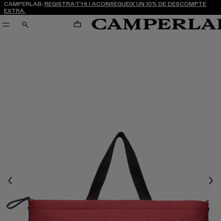
CAMPERLAB:
REGISTRA-T’HI I ACONSEGUEIX UN 10% DE DESCOMPTE
EXTRA.
CARRO
CERCA
Previous
Nex