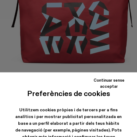
Continuar sense
AYCARAMBA
acceptar
Preferències de cookies
Bossa de viatge de color bordeus amb detalls colorits amb
textures i la marca CAMPERLAB.
Utilitzem cookies pròpies i de tercers per a fins
analítics i per mostrar publicitat personalitzada en
CARACTERÍSTIQUES
base a un perfil elaborat a partir dels teus hàbits
de navegació (per exemple, pàgines visitades). Pots
obtenir més informació i configurar les teves