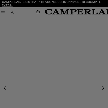
CAMPERLAB:
REGISTRA-T’HI I ACONSEGUEIX UN 10% DE DESCOMPTE
EXTRA.
CARRO
CERCA
Previous
Nex