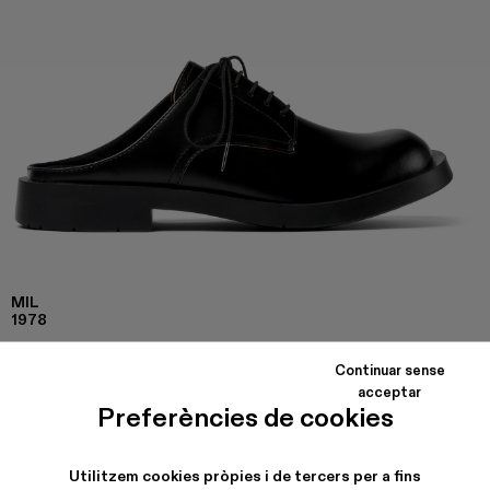
MIL
1978
Esclop de pell de color negre amb sola de cautxú.
Continuar sense
acceptar
Preferències de cookies
COLORS
:
MIL 1978 - A500004-002
Utilitzem cookies pròpies i de tercers per a fins