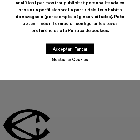
analítics i per mostrar publicitat personalitzada en
base a un perfil elaborat a partir dels teus hàbits
de navegació (per exemple, pàgines visitades). Pots
obtenir més informació i configurar les teves
CARACTERÍSTIQUES
preferències a la
Política de cookies
.
CURA DEL PRODUCTE
Acceptar i Tancar
AQUEST PRODUCTE NO ESTÀ DISPONIBLE EN AQUEST
Gestionar Cookies
MOMENT