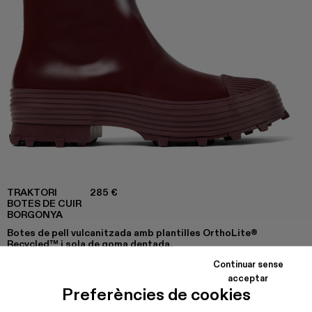
TRAKTORI
285 €
BOTES DE CUIR
BORGONYA
Botes de pell vulcanitzada amb plantilles OrthoLite®
Recycled™ i sola de goma dentada.
Continuar sense
acceptar
Preferències de cookies
COLORS
:
Traktori - A700004-010 - Botes de cuir borgonya
Traktori - A700004-009
Traktori - A700004-007
Traktori - A700004-006
Traktori - A700004-005
Traktori - A700004-004
Traktori - A700004-00
Traktori - A7000
Traktori - 