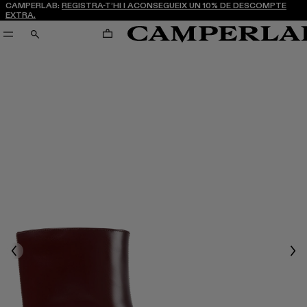
CAMPERLAB:
REGISTRA-T’HI I ACONSEGUEIX UN 10% DE DESCOMPTE
EXTRA.
CARRO
CERCA
Previous
Nex