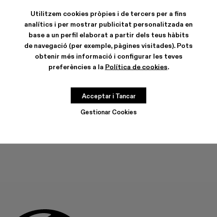
Utilitzem cookies pròpies i de tercers per a fins
analítics i per mostrar publicitat personalitzada en
base a un perfil elaborat a partir dels teus hàbits
de navegació (per exemple, pàgines visitades). Pots
CARACTERÍSTIQUES
obtenir més informació i configurar les teves
CURA DEL PRODUCTE
preferències a la
Política de cookies
.
Acceptar i Tancar
GUIA DE TALLES
Tria la teva talla
Gestionar Cookies
TRIA LA TEVA TALLA
AFEGIR A LA BOSSA