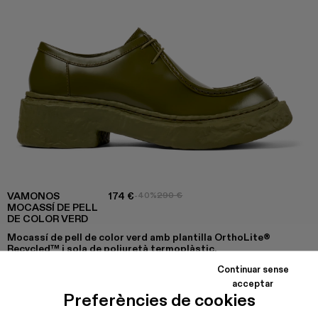
VAMONOS
174 €
-40%
290 €
MOCASSÍ DE PELL
DE COLOR VERD
Mocassí de pell de color verd amb plantilla OrthoLite®
Recycled™ i sola de poliuretà termoplàstic.
Continuar sense
acceptar
Preferències de cookies
COLORS
:
VAMONOS - A500019-012
VAMONOS - A500019-011
Vamonos - A500019-007
Vamonos - A500019-005
Vamonos - A500019-003 - Mocassí d
Vamonos - A500019-001