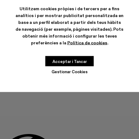
Utilitzem cookies pròpies i de tercers per a fins
analítics i per mostrar publicitat personalitzada en
base a un perfil elaborat a partir dels teus hàbits
de navegació (per exemple, pàgines visitades). Pots
CARACTERÍSTIQUES
obtenir més informació i configurar les teves
CURA DEL PRODUCTE
preferències a la
Política de cookies
.
Acceptar i Tancar
GUIA DE TALLES
Tria la teva talla
Gestionar Cookies
TRIA LA TEVA TALLA
AFEGIR A LA BOSSA