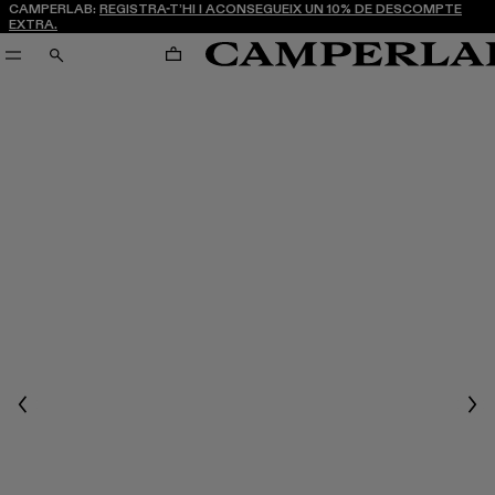
CAMPERLAB:
REGISTRA-T’HI I ACONSEGUEIX UN 10% DE DESCOMPTE
EXTRA.
CARRO
CERCA
Previous
Nex